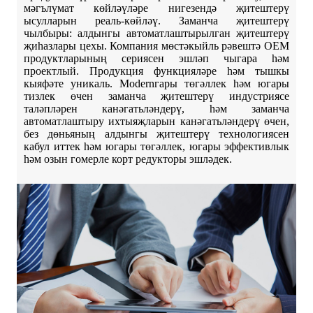
мәгълүмат көйләүләре нигезендә җитештерү
ысулларын реаль-көйләү. Заманча җитештерү
чылбыры: алдынгы автоматлаштырылган җитештерү
җиһазлары цехы. Компания мөстәкыйль рәвештә OEM
продуктларының сериясен эшләп чыгара һәм
проектлый. Продукция функцияләре һәм тышкы
кыяфәте уникаль. Modernгары төгәллек һәм югары
тизлек өчен заманча җитештерү индустриясе
таләпләрен канәгатьләндерү, һәм заманча
автоматлаштыру ихтыяҗларын канәгатьләндерү өчен,
без дөньяның алдынгы җитештерү технологиясен
кабул иттек һәм югары төгәллек, югары эффективлык
һәм озын гомерле корт редукторы эшләдек.