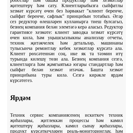
роботлар һәм башка продуктлар һәм хезмәтләр
җитештерү һәм сату. Клиентларыбызга сыйфатлы
хезмәт күрсәтү өчен без һәрвакыт "клиент беренче,
сыйфат беренче, сафлык" принцибын тотабыз. Әгәр
сез редуктор өлешләрен кулланырга тиеш булсагыз,
безнең компания белән элемтәгә керә аласыз. Редуктор
гарантиясе хезмәте: клиент заводка хезмәт күрсәтү
өчен килә, һәм уңышсызлыкны анализлау отчеты,
техник җитәкчелек һәм детальләр, машинаны
тулысынча ремонтлау кебек хезмәтләр күрсәтә ала.
Клиент рөхсәтеннән соң, ике як та тәэмин итү
турында килешү төзи ала. Безнең компания сезгә,
клиентларга һәм җәмгыятькә югары стандартлар һәм
сыйфат белән хезмәт итәчәк. Башта хезмәт
принцибына туры килә. Сезгә кирәкле ярдәм
күрсәтегез.
Ярдәм
Техник сервис компаниясенең искиткеч техник
җиһазлары, җитлеккән процессы һәм камил
җитештерү җиһазлары, камил сынау җиһазлары,
продукт күрсәткечләрен реаль-мониторинглау, һәм