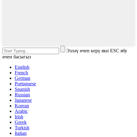
Эзләү өчен керү яки ESC ябу
өчен басыгыз
English
French
German
Portuguese
Spanish
Russian
Japanese
Korean
Arabic
Irish
Greek
Turkish
Italian