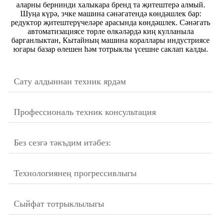
аларны бернинди халыкара бренд та җитештерә алмый.
Шуңа күрә, эчке машина сәнәгатендә көндәшлек бар:
редуктор җитештерүчеләре арасында көндәшлек. Сәнәгать
автоматизациясе төрле өлкәләрдә киң кулланыла
барганлыктан, Кытайның машина кораллары индустриясе
югары базар өлешен һәм тотрыклы үсешне саклап калды.
Сату алдыннан техник ярдәм
Профессиональ техник консультация
Без сезгә тәкъдим итәбез:
Технологиянең прогрессивлыгы
Сыйфат тотрыклылыгы