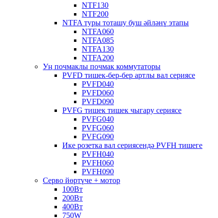
NTF130
NTF200
NTFA туры тоташу буш әйләнү этапы
NTFA060
NTFA085
NTFA130
NTFA200
Уң почмаклы почмак коммутаторы
PVFD тишек-бер-бер артлы вал сериясе
PVFD040
PVFD060
PVFD090
PVFG тишек тишек чыгару сериясе
PVFG040
PVFG060
PVFG090
Ике розетка вал сериясендә PVFH тишеге
PVFH040
PVFH060
PVFH090
Серво йөртүче + мотор
100Вт
200Вт
400Вт
750W