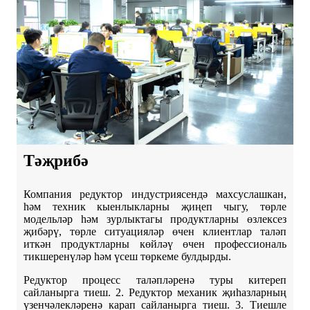
Тәҗрибә
Компания редуктор индустриясендә махсуслашкан,
һәм техник кыенлыкларны җиңеп чыгу, төрле
модельләр һәм зурлыктагы продуктларны өзлексез
җибәрү, төрле ситуацияләр өчен клиентлар таләп
иткән продуктларны көйләү өчен профессиональ
тикшеренүләр һәм үсеш төркеме булдырды.
Редуктор процесс таләпләренә туры китереп
сайланырга тиеш. 2. Редуктор механик җиһазларның
үзенчәлекләренә карап сайланырга тиеш. 3. Тиешле