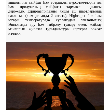
ышанычлы сыйфат һәм тотрыклы күрсәткечләргә ия,
һәм продуктның сыйфаты тармакта алдынгы
дәрәҗәдә. Equipmentиһазны яхшы эш шартларында
саклагыз (ким дигәндә 2 сәгать); Highгары йөк һәм
югары температурада кулланудан сакланыгыз;
Эшләгәндә ару һәм тибрәнү тудыру өчен, майлау
майларын җиһазга турыдан-туры кертергә рөхсәт
ителми.