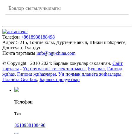
Бәяләр сыгылучылыгы
Телефон
+8618938188498
Адрес
5 215, Тонгде юлы, Дүртенче авыл, Шижи шәһәрчеге,
Донггуан, Гуандун
Почта тартмасы
info@ngt-china.com
© Copyright - 2010-2024: Барлык хокуклар сакланган.
Сайт
картасы
-
Уң почмаклы тизлек тартмасы
,
Буш вал
,
Гипоид
җиһаз
,
Гипоид җиһазлары
,
Уң почмак планета җиһазлары
,
Планета Gearbox
,
Барлык продуктлар
Телефон
Тел
8618938188498