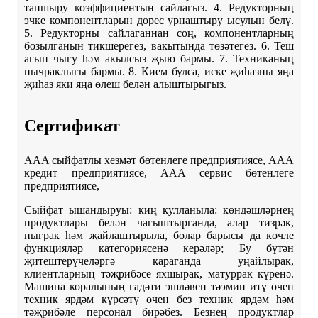
тапшыру коэффициентын сайлагыз. 4. Редукторның
эчке компонентларын дөрес урнаштыру ысулын белү.
5. Редукторны сайлаганнан соң, компонентларның
бозылганын тикшерегез, вакытында төзәтегез. 6. Теш
агып чыгу һәм акылсыз җыю бармы. 7. Техниканың
пычраклыгы бармы. 8. Кием булса, иске җиһазны яңа
җиһаз яки яңа өлеш белән алыштырыгыз.
Сертификат
AAA сыйфатлы хезмәт бөтенлеге предприятиясе, AAA
кредит предприятиясе, AAA сервис бөтенлеге
предприятиясе,
Сыйфат ышандыруы: киң кулланыла: көндәшләрнең
продуктлары белән чагыштырганда, алар тизрәк,
ныграк һәм җайлаштырыла, болар барысы да көчле
функцияләр категориясенә керәләр; Бу бүтән
җитештерүчеләргә караганда уңайлырак,
клиентларның тәҗрибәсе яхшырак, матуррак күренә.
Машина коралының гадәти эшләвен тәэмин итү өчен
техник ярдәм күрсәтү өчен без техник ярдәм һәм
тәҗрибәле персонал бирәбез. Безнең продуктлар