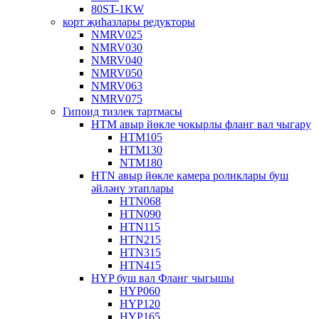
80ST-1KW
корт җиһазлары редукторы
NMRV025
NMRV030
NMRV040
NMRV050
NMRV063
NMRV075
Гипоид тизлек тартмасы
HTM авыр йөкле чокырлы фланг вал чыгару
HTM105
HTM130
NTM180
HTN авыр йөкле камера роликлары буш
әйләнү этаплары
HTN068
HTN090
HTN115
HTN215
HTN315
HTN415
HYP буш вал Фланг чыгышы
HYP060
HYP120
HYP165