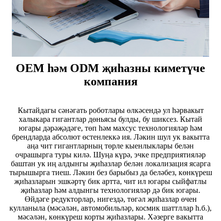
OEM һәм ODM җиһазны киметүче
компания
Кытайдагы сәнәгать роботлары өлкәсендә ул һәрвакыт
халыкара гигантлар дөньясы булды, бу шиксез. Кытай
югары дәрәҗәдәге, төп һәм махсус технологияләр һәм
брендларда абсолют өстенлеккә ия. Ләкин шул ук вакытта
аңа чит гигантларның төрле кыенлыклары белән
очрашырга туры килә. Шуңа күрә, эчке предприятияләр
баштан ук иң алдынгы җиһазлар белән локализация ясарга
тырышырга тиеш. Ләкин без барыбыз да беләбез, көнкүреш
җиһазларын эшкәртү бик артта, чит ил югары сыйфатлы
җиһазлар һәм алдынгы технологияләр дә бик югары.
Өйдәге редукторлар, нигездә, төгәл җиһазлар өчен
кулланыла (мәсәлән, автомобильләр, космик шаттллар һ.б.),
мәсәлән, көнкүреш корты җиһазлары. Хәзерге вакытта