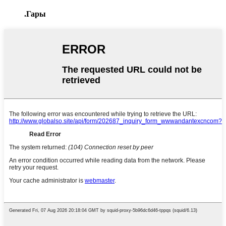
.Гары