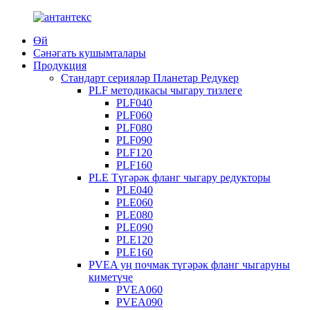
Өй
Сәнәгать кушымталары
Продукция
Стандарт серияләр Планетар Редукер
PLF методикасы чыгару тизлеге
PLF040
PLF060
PLF080
PLF090
PLF120
PLF160
PLE Түгәрәк фланг чыгару редукторы
PLE040
PLE060
PLE080
PLE090
PLE120
PLE160
PVEA уң почмак түгәрәк фланг чыгаруны
киметүче
PVEA060
PVEA090