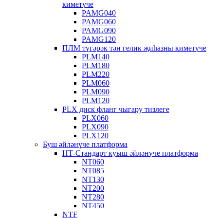
киметүче
PAMG040
PAMG060
PAMG090
PAMG120
ПЛМ түгәрәк тән гелик җиһазны киметүче
PLM140
PLM180
PLM220
PLM060
PLM090
PLM120
PLX диск фланг чыгару тизлеге
PLX060
PLX090
PLX120
Буш әйләнүче платформа
НТ-Стандарт куыш әйләнүче платформа
NT060
NT085
NT130
NT200
NT280
NT450
NTF