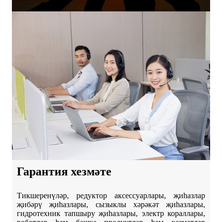
Гарантия хезмәте
Тикшеренүләр, редуктор аксессуарлары, җиһазлар
җибәрү җиһазлары, сызыклы хәрәкәт җиһазлары,
гидротехник тапшыру җиһазлары, электр кораллары,