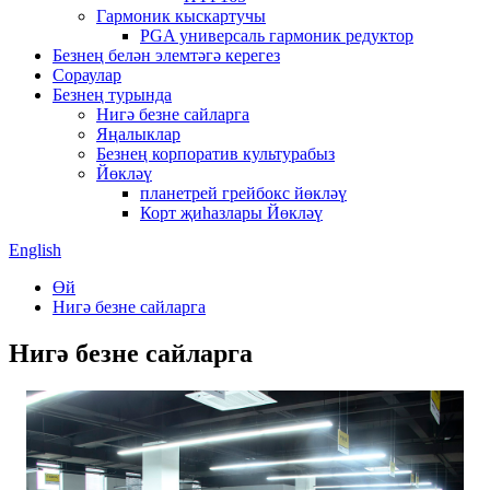
Гармоник кыскартучы
PGA универсаль гармоник редуктор
Безнең белән элемтәгә керегез
Сораулар
Безнең турында
Нигә безне сайларга
Яңалыклар
Безнең корпоратив культурабыз
Йөкләү
планетрей грейбокс йөкләү
Корт җиһазлары Йөкләү
English
Өй
Нигә безне сайларга
Нигә безне сайларга