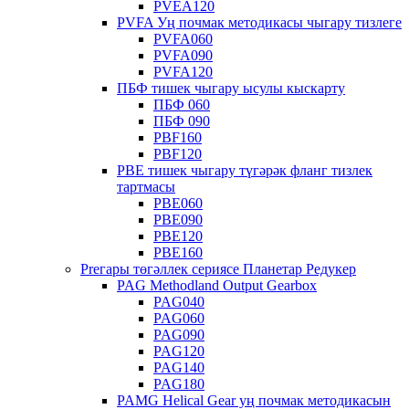
PVEA120
PVFA Уң почмак методикасы чыгару тизлеге
PVFA060
PVFA090
PVFA120
ПБФ тишек чыгару ысулы кыскарту
ПБФ 060
ПБФ 090
PBF160
PBF120
PBE тишек чыгару түгәрәк фланг тизлек
тартмасы
PBE060
PBE090
PBE120
PBE160
Preгары төгәллек сериясе Планетар Редукер
PAG Methodland Output Gearbox
PAG040
PAG060
PAG090
PAG120
PAG140
PAG180
PAMG Helical Gear уң почмак методикасын