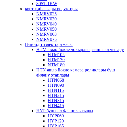
80ST-1KW
корт җиһазлары редукторы
NMRV025
NMRV030
NMRV040
NMRV050
NMRV063
NMRV075
Гипоид тизлек тартмасы
HTM авыр йөкле чокырлы фланг вал чыгару
HTM105
HTM130
NTM180
HTN авыр йөкле камера роликлары буш
әйләнү этаплары
HTN068
HTN090
HTN115
HTN215
HTN315
HTN415
HYP буш вал Фланг чыгышы
HYP060
HYP120
HYP165