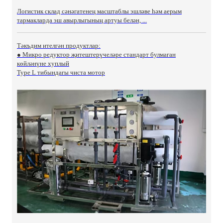
Логистик склад сәнәгатенең масштаблы эшләве һәм аерым
тармакларда эш авырлыгының артуы белән, ...
Тәкъдим ителгән продуктлар:
● Микро редуктор җитештерүчеләре стандарт булмаган
көйләнүне хуплый
Type L тибындагы чиста мотор