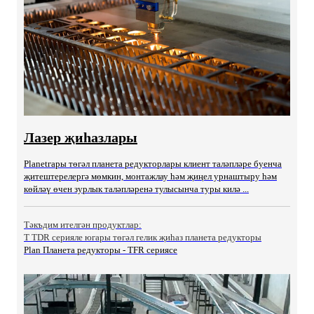
Лазер җиһазлары
Planetгары төгәл планета редукторлары клиент таләпләре буенча
җитештерелергә мөмкин, монтажлау һәм җиңел урнаштыру һәм
көйләү өчен зурлык таләпләренә тулысынча туры килә ...
Тәкъдим ителгән продуктлар:
T TDR серияле югары төгәл гелик җиһаз планета редукторы
Plan Планета редукторы - TFR сериясе