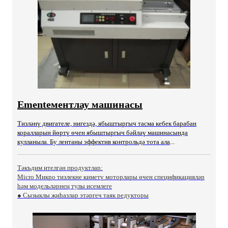
Ementементлау машинасы
Тизләнү двигателе, нигездә, ябыштыргыч тасма кебек барабан
коралларын йөртү өчен ябыштыргыч бәйләү машинасында
кулланыла. Бу лентаны эффектив контрольдә тота ала
...
Тәкъдим ителгән продуктлар:
Micro Микро тизлекне киметү моторлары өчен спецификацияләр
һәм модельләрнең тулы исемлеге
● Сызыклы җиһазлар этәргеч таяк редукторы