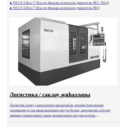
● YE3 0.12kw-7.5kw өч фазалы асинхрон двигатель (B3 / B14)
● YE3 0.12kw-7.5kw өч фазалы асинхрон двигатель (B5)
Логистика / саклау җиһазлары
Логистик склад сәнәгатенең масштаблы эшләве һәм аерым
тармакларда эш авырлыгының артуы белән, автоматик сортлау
...
линиясе клиентларга эшне яхшыртырга ярдәм итәчәк.