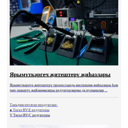
Ярымүткәргеч җитештерү җиһазлары
Ярымүткәргеч җитештерү процессында инспекция җиһазлары һәм
чип эшкәртү җайланмалары редукторларны да кулланалар ...
Тәкъдим ителгән продуктлар:
● Төгәл RV-E редукторы
V Төгәл RV-C редукторы