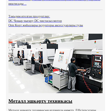
икътисады ...
Тәкъдим ителгән продуктлар:
DC Чокыр чыгару DC чистасыз мотор
Orm Корт җиһазлары редукторы аксессуарлары тулы
Металл эшкәртү техникасы
Металл эшкәртү техникасын куллануда киметү. Efficiencyгары