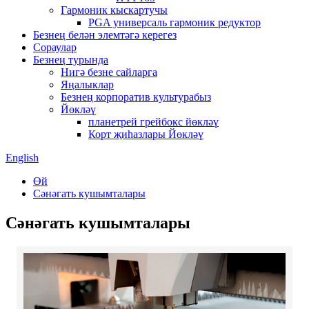
Гармоник кыскартучы
PGA универсаль гармоник редуктор
Безнең белән элемтәгә керегез
Сораулар
Безнең турында
Нигә безне сайларга
Яңалыклар
Безнең корпоратив культурабыз
Йөкләү
планетрей грейбокс йөкләү
Корт җиһазлары Йөкләү
English
Өй
Сәнәгать кушымталары
Сәнәгать кушымталары