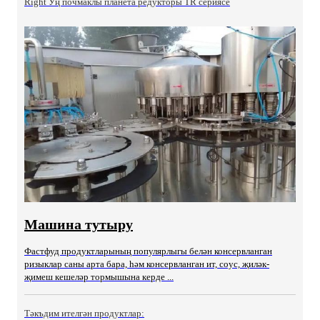
Right Уң почмаклы планета редукторы TR сериясе
Машина тутыру
Фастфуд продуктларының популярлыгы белән консервланган
ризыклар саны арта бара, һәм консервланган ит, соус, җиләк-
җимеш кешеләр тормышына керде ...
Тәкъдим ителгән продуктлар: