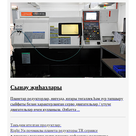
Сынау җиһазлары
Планетар редукторлар, нигездә, югары төгәллек һәм зур тапшыру
сыйфаты белән характерланган серво двигательләр / үтүче
двигательләр өчен кулланыла. Әлбәттә ...
Тәкъдим ителгән продуктлар:
Right Уң почмаклы планета редукторы TR сериясе
● precгары төгәллек гелик планета җиһазлары редукторы