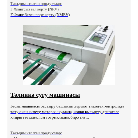
Тәкъдим ителгән продуктлар:
F Флангсыз вал кертү (NRV)
F Фланг белән порт кертү (NMRV)
Тәлинкә сугу машинасы
Басма машинасы бастыру башының хәрәкәт тизлеген контрольдә
тоту өчен киметү моторын куллана, чөнки кыскарту двигателе
югары төгәллек һәм тотрыклылык бирә ала ...
Тәкъдим ителгән продуктлар: