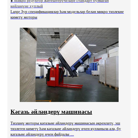
● Микро редуктор җитештерүчеләре стандарт булмаган
көйләнүне хуплый
Large Зур спецификацияләр һәм модельләр белән микро тизлекне
киметү моторы
Кәгазь әйләндерү машинасы
Тизләнү моторы кәгазьне әйләндерү машинасын әкренләтү, эш
тизлеген киметү һәм кәгазьне әйләндерү өчен кулланыла ала, бу
кәгазьне әйләндерү өчен файдалы ....