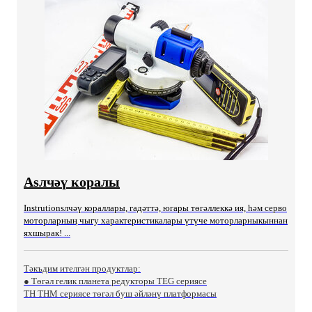
Asлчәү коралы
Instrutionsлчәү кораллары, гадәттә, югары төгәллеккә ия, һәм серво
моторларның чыгу характеристикалары үтүче моторларныкыннан
яхшырак! ...
Тәкъдим ителгән продуктлар:
● Төгәл гелик планета редукторы TEG сериясе
TH THM сериясе төгәл буш әйләнү платформасы