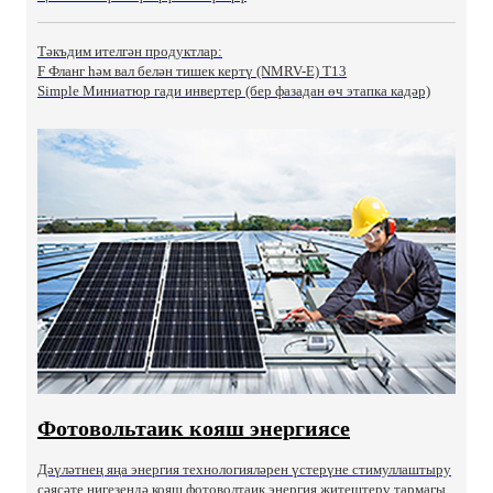
Тәкъдим ителгән продуктлар:
F Фланг һәм вал белән тишек кертү (NMRV-E) T13
Simple Миниатюр гади инвертер (бер фазадан өч этапка кадәр)
Фотовольтаик кояш энергиясе
Дәүләтнең яңа энергия технологияләрен үстерүне стимуллаштыру
сәясәте нигезендә кояш фотоволтаик энергия җитештерү тармагы