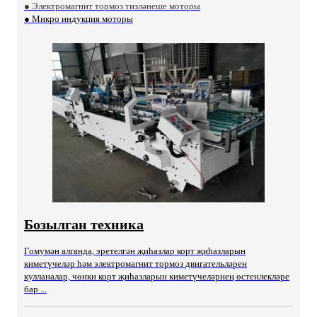
● Электромагнит тормоз тизләнеше моторы
● Микро индукция моторы
Бозылган техника
Гомумән алганда, эретелгән җиһазлар корт җиһазларын
киметүчеләр һәм электромагнит тормоз двигательләрен
кулланалар, чөнки корт җиһазларын киметүчеләрнең өстенлекләре
бар ...