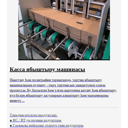
Касса ябыштыру машинасы
Пакетлау һәм полиграфия тармагында, тартма ябыштыру
машиналарын куллану - төрү тартмасын эшкәртүнең соңгы
процессы. Бу басылган һәм үлгән картонны катлау һәм ябыштыру,
кул белән ябыштыру ысулларын алыштыру һәм чыгымнарны
киметү ...
Тәкъдим ителгән продуктлар:
● RC / RT уң почмак редукторы
● Сызыклы җиһазлар этәргеч таяк редукторы