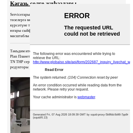
Кәгазь сөлге җиһазлары
Serviceгары сыйфатлы машиналар стандарт компонентлардан
төзелергә мөмкин, алар озын хезмәт срокы һәм техник хезмәт
күрсәтүне таләп итмиләр. Токым эшкәртү системаларында сез
югары сыйфатлы, түбән хезмәт күрсәтү таләпләренә, аз
масштаблы чыгымнарга ирешә аласыз ...
Тәкъдим ителгән продуктлар:
Plan Планета редукторы - TFR сериясе
TN ТНР сериясен югары төгәл гелик планета җиһазлары
редукторы