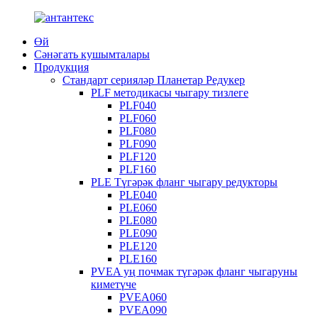
Өй
Сәнәгать кушымталары
Продукция
Стандарт серияләр Планетар Редукер
PLF методикасы чыгару тизлеге
PLF040
PLF060
PLF080
PLF090
PLF120
PLF160
PLE Түгәрәк фланг чыгару редукторы
PLE040
PLE060
PLE080
PLE090
PLE120
PLE160
PVEA уң почмак түгәрәк фланг чыгаруны
киметүче
PVEA060
PVEA090