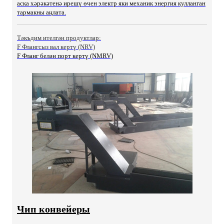
аска хәрәкәтенә ирешү өчен электр яки механик энергия кулланган
тармакны аңлата.
Тәкъдим ителгән продуктлар:
F Флангсыз вал кертү (NRV)
F Фланг белән порт кертү (NMRV)
Чип конвейеры