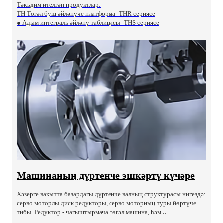
Тәкъдим ителгән продуктлар:
TH Төгәл буш әйләнүче платформа -THR сериясе
● Адым интеграль әйләнү таблицасы -THS сериясе
Машинаның дүртенче эшкәртү күчәре
Хәзерге вакытта базардагы дүртенче валның структурасы нигездә:
серво моторлы диск редукторы, серво моторның туры йөртүче
..
тибы. Редуктор - чагыштырмача төгәл машина, һәм.