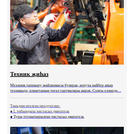
Техник җиһаз
Механик тапшыру җайланмасы буларак, аеруча кайбер авыр
техникада, планетаның төгәл тартмалары кирәк. Соңгы елларда ...
Тәкъдим ителгән продуктлар:
● L тибындагы чистасыз двигатель
● Туры тоташтырылган чистасыз двигатель