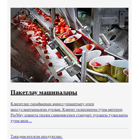
Пакетлау машиналары
Клиентлар тарафыннан җиңел урнаштыру өчен
махсуслаштырылган зурлык: Клиент таләпләренә туры китереп,
ProWay планета тизлек санкциясенең стандарт зурлыгы тулысынча
туры килә ...
Тәкъдим ителгән продуктлар: