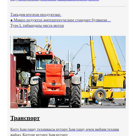
Тәкъдим ителгән продуктлар:
● Микро редуктор җитештерүчеләре стандарт булмаган ...
Type L тибындагы чиста мотор
Транспорт
Көтү һәм ташу техникасы күтәрү һәм ташу өчен мөһим техник
җиһаз. Көтүне күтәрү һәм күтәрү