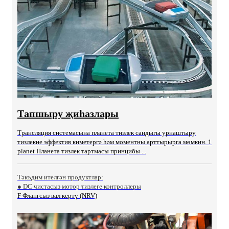
Тапшыру җиһазлары
Трансляция системасына планета тизлек сандыгы урнаштыру
тизлекне эффектив киметергә һәм моментны арттырырга мөмкин. 1
planet Планета тизлек тартмасы принцибы ...
Тәкъдим ителгән продуктлар:
● DC чистасыз мотор тизлеге контроллеры
F Флангсыз вал кертү (NRV)