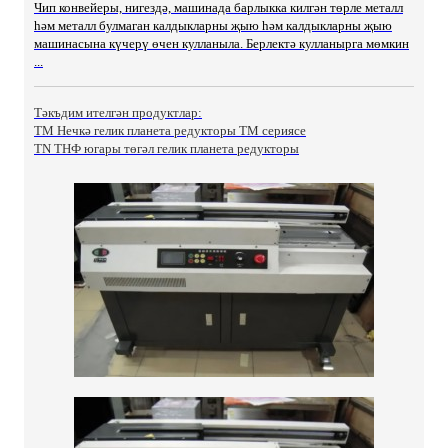
Чип конвейеры, нигездә, машинада барлыкка килгән төрле металл
һәм металл булмаган калдыкларны җыю һәм калдыкларны җыю
машинасына күчерү өчен кулланыла. Берлектә кулланырга мөмкин
...
Тәкъдим ителгән продуктлар:
TM Нечкә гелик планета редукторы ТМ сериясе
TN ТНФ югары төгәл гелик планета редукторы