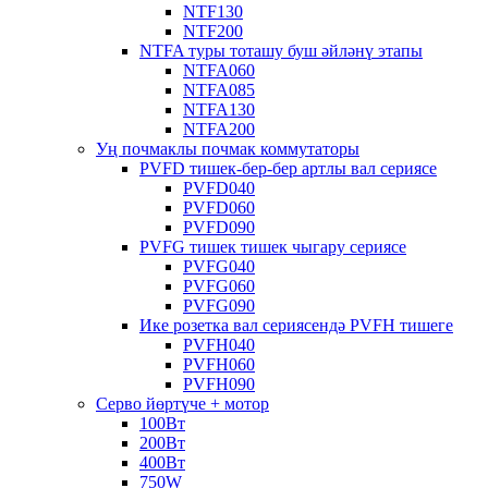
NTF130
NTF200
NTFA туры тоташу буш әйләнү этапы
NTFA060
NTFA085
NTFA130
NTFA200
Уң почмаклы почмак коммутаторы
PVFD тишек-бер-бер артлы вал сериясе
PVFD040
PVFD060
PVFD090
PVFG тишек тишек чыгару сериясе
PVFG040
PVFG060
PVFG090
Ике розетка вал сериясендә PVFH тишеге
PVFH040
PVFH060
PVFH090
Серво йөртүче + мотор
100Вт
200Вт
400Вт
750W