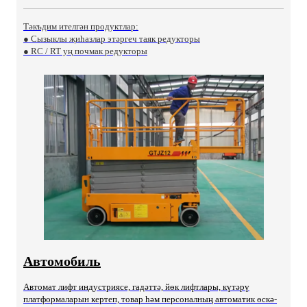
Тәкъдим ителгән продуктлар:
● Сызыклы җиһазлар этәргеч таяк редукторы
● RC / RT уң почмак редукторы
Автомобиль
Автомат лифт индустриясе, гадәттә, йөк лифтлары, күтәрү
платформаларын кертеп, товар һәм персоналның автоматик өскә-