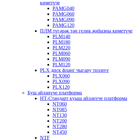
киметүче
PAMG040
PAMG060
PAMG090
PAMG120
ПЛМ түгәрәк тән гелик җиһазны киметүче
PLM140
PLM180
PLM220
PLM060
PLM090
PLM120
PLX диск фланг чыгару тизлеге
PLX060
PLX090
PLX120
Буш әйләнүче платформа
НТ-Стандарт куыш әйләнүче платформа
NT060
NT085
NT130
NT200
NT280
NT450
NTF