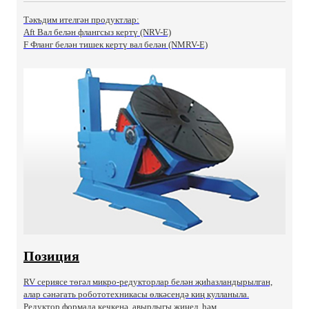
Тәкъдим ителгән продуктлар:
Aft Вал белән флангсыз кертү (NRV-E)
F Фланг белән тишек кертү вал белән (NMRV-E)
Позиция
RV сериясе төгәл микро-редукторлар белән җиһазландырылган,
алар сәнәгать робототехникасы өлкәсендә киң кулланыла.
Редуктор формада кечкенә, авырлыгы җиңел, һәм ...