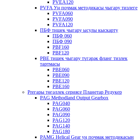
PVEA120
PVFA Уң почмак методикасы чыгару тизлеге
PVFA060
PVFA090
PVFA120
ПБФ тишек чыгару ысулы кыскарту
ПБФ 060
ПБФ 090
PBF160
PBF120
PBE тишек чыгару түгәрәк фланг тизлек
тартмасы
PBE060
PBE090
PBE120
PBE160
Preгары төгәллек сериясе Планетар Редукер
PAG Methodland Output Gearbox
PAG040
PAG060
PAG090
PAG120
PAG140
PAG180
PAMG Helical Gear уң почмак методикасын