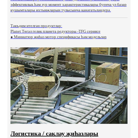
эффективлык һәм зур момент характеристикалары буенча ул базар
кушымталары ихтыяҗларын тулысынча канәгатьләндерә.
Тәкъдим ителгән продуктлар:
Planet Төгәл гелик планета редукторы -TFG сериясе
● Миниатюр җиһаз мотор спецификасы һәм модельләр
Логистика / саклау җиһазлары