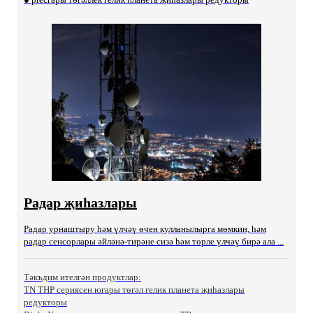
Радар җиһазлары
Радар урнаштыру һәм үлчәү өчен кулланылырга мөмкин, һәм
радар сенсорлары әйләнә-тирәне сизә һәм төрле үлчәү бирә ала ...
Тәкъдим ителгән продуктлар:
TN ТНР сериясен югары төгәл гелик планета җиһазлары
редукторы