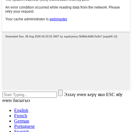
Эзләү өчен керү яки ESC ябу
өчен басыгыз
English
French
German
Portuguese
Spanish