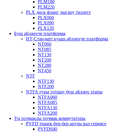
PLM180
PLM220
PLX диск фланг чыгару тизлеге
PLX060
PLX090
PLX120
Буш әйләнүче платформа
НТ-Стандарт куыш әйләнүче платформа
NT060
NT085
NT130
NT200
NT280
NT450
NTF
NTF130
NTF200
NTFA туры тоташу буш әйләнү этапы
NTFA060
NTFA085
NTFA130
NTFA200
Уң почмаклы почмак коммутаторы
PVFD тишек-бер-бер артлы вал сериясе
PVFD040