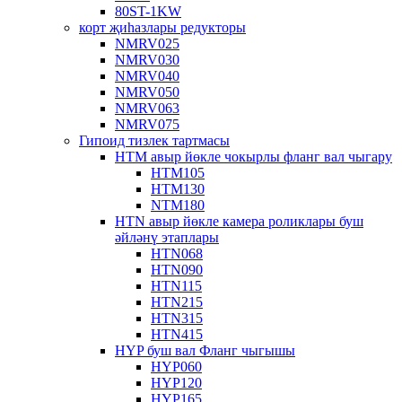
80ST-1KW
корт җиһазлары редукторы
NMRV025
NMRV030
NMRV040
NMRV050
NMRV063
NMRV075
Гипоид тизлек тартмасы
HTM авыр йөкле чокырлы фланг вал чыгару
HTM105
HTM130
NTM180
HTN авыр йөкле камера роликлары буш
әйләнү этаплары
HTN068
HTN090
HTN115
HTN215
HTN315
HTN415
HYP буш вал Фланг чыгышы
HYP060
HYP120
HYP165