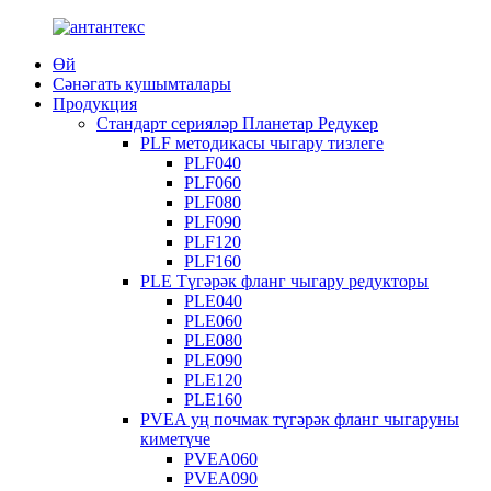
Өй
Сәнәгать кушымталары
Продукция
Стандарт серияләр Планетар Редукер
PLF методикасы чыгару тизлеге
PLF040
PLF060
PLF080
PLF090
PLF120
PLF160
PLE Түгәрәк фланг чыгару редукторы
PLE040
PLE060
PLE080
PLE090
PLE120
PLE160
PVEA уң почмак түгәрәк фланг чыгаруны
киметүче
PVEA060
PVEA090