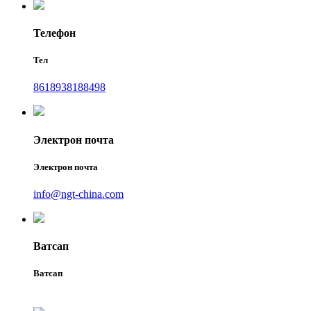
Телефон
Тел
8618938188498
Электрон почта
Электрон почта
info@ngt-china.com
Ватсап
Ватсап