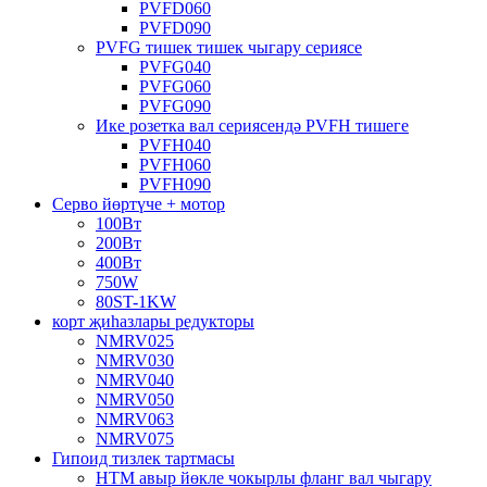
PVFD060
PVFD090
PVFG тишек тишек чыгару сериясе
PVFG040
PVFG060
PVFG090
Ике розетка вал сериясендә PVFH тишеге
PVFH040
PVFH060
PVFH090
Серво йөртүче + мотор
100Вт
200Вт
400Вт
750W
80ST-1KW
корт җиһазлары редукторы
NMRV025
NMRV030
NMRV040
NMRV050
NMRV063
NMRV075
Гипоид тизлек тартмасы
HTM авыр йөкле чокырлы фланг вал чыгару