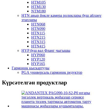
HTM105
HTM130
NTM180
HTN авыр йөкле камера роликлары буш әйләнү
этаплары
HTN068
HTN090
HTN115
HTN215
HTN315
HTN415
HYP буш вал Фланг чыгышы
HYP060
HYP120
HYP165
Гармоник кыскартучы
PGA универсаль гармоник редуктор
Күрсәтелгән продуктлар