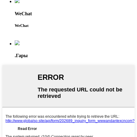
WeChat
WeChat
.Гары