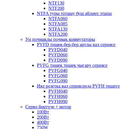
NTF130
NTF200
NTFA туры тоташу буш әйләнү этапы
NTFA060
NTFA085
NTFA130
NTFA200
Уң почмаклы почмак коммутаторы
PVFD тишек-бер-бер артлы вал сериясе
PVFD040
PVFD060
PVFD090
PVFG тишек тишек чыгару сериясе
PVFG040
PVFG060
PVFG090
Ике розетка вал сериясендә PVFH тишеге
PVFH040
PVFH060
PVFH090
Серво йөртүче + мотор
100Вт
200Вт
400Вт
750W