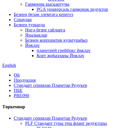
Гармоник кыскартучы
PGA универсаль гармоник редуктор
Безнең белән элемтәгә керегез
Сораулар
Безнең турында
Нигә безне сайларга
Яңалыклар
Безнең корпоратив культурабыз
Йөкләү
планетрей грейбокс йөкләү
Корт җиһазлары Йөкләү
English
Өй
Продукция
Стандарт серияләр Планетар Редукер
ПБЕ
PBE090
Төркемнәр
Стандарт серияләр Планетар Редукер
PLF Стандарт туры теш фланг редукторы