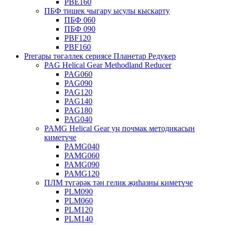
PBE160
ПБФ тишек чыгару ысулы кыскарту
ПБФ 060
ПБФ 090
PBF120
PBF160
Preгары төгәллек сериясе Планетар Редукер
PAG Helical Gear Methodland Reducer
PAG060
PAG090
PAG120
PAG140
PAG180
PAG040
PAMG Helical Gear уң почмак методикасын
киметүче
PAMG040
PAMG060
PAMG090
PAMG120
ПЛМ түгәрәк тән гелик җиһазны киметүче
PLM090
PLM060
PLM120
PLM140