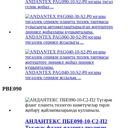
ANDANTEX PAG090-10-S2-P0 югары төгәл
гелик җиһаз ...
ANDANTEX PAG060-30-S2-P0 югары
төгәллек сериясе яссылыгы ...
ANDANTEX PAG040-10-S2-P0 югары
төгәллек серияле яссылык ...
PBE090
АНДАНТЕКС ПБЕ090-10-С2-П2
Түгәрәк фланг планета тизлеген