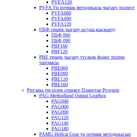
PVEA120
PVFA Уң почмак методикасы чыгару тизлеге
PVFA060
PVFA090
PVFA120
ПБФ тишек чыгару ысулы кыскарту
ПБФ 060
ПБФ 090
PBF160
PBF120
PBE тишек чыгару түгәрәк фланг тизлек
тартмасы
PBE060
PBE090
PBE120
PBE160
Preгары төгәллек сериясе Планетар Редукер
PAG Methodland Output Gearbox
PAG040
PAG060
PAG090
PAG120
PAG140
PAG180
PAMG Helical Gear уң почмак методикасын