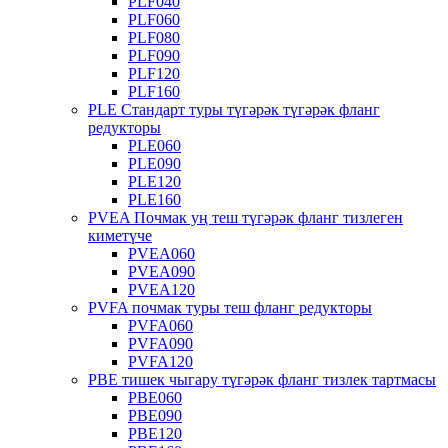
PLF040
PLF060
PLF080
PLF090
PLF120
PLF160
PLE Стандарт туры түгәрәк түгәрәк фланг
редукторы
PLE060
PLE090
PLE120
PLE160
PVEA Почмак уң теш түгәрәк фланг тизлеген
киметүче
PVEA060
PVEA090
PVEA120
PVFA почмак туры теш фланг редукторы
PVFA060
PVFA090
PVFA120
PBE тишек чыгару түгәрәк фланг тизлек тартмасы
PBE060
PBE090
PBE120