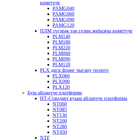
киметүче
PAMG040
PAMG060
PAMG090
PAMG120
ПЛМ түгәрәк тән гелик җиһазны киметүче
PLM140
PLM180
PLM220
PLM060
PLM090
PLM120
PLX диск фланг чыгару тизлеге
PLX060
PLX090
PLX120
Буш әйләнүче платформа
НТ-Стандарт куыш әйләнүче платформа
NT060
NT085
NT130
NT200
NT280
NT450
NTF