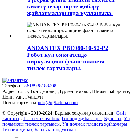
киметүчеләр төрле җибәрү
җайланмаларында кулланыла.
ANDANTEX PBE080-10-S2-P2
Робот кул сәнәгатендә
циркуляцион фланг планета
тизлек тартмалары.
Телефон
+8618938188498
Адрес
5 215, Тонгде юлы, Дүртенче авыл, Шижи шәһәрчеге,
Донггуан, Гуандун
Почта тартмасы
info@ngt-china.com
© Copyright - 2010-2024: Барлык хокуклар сакланган.
Сайт
картасы
-
Планета Gearbox
,
Гипоид җиһазлары
,
Буш вал
,
Уң
почмаклы тизлек тартмасы
,
Уң почмак планета җиһазлары
,
Гипоид җиһаз
,
Барлык продуктлар