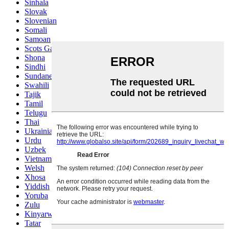
Sinhala
Slovak
Slovenian
Somali
Samoan
Scots Gaelic
Shona
Sindhi
Sundanese
Swahili
Tajik
Tamil
Telugu
Thai
Ukrainian
Urdu
Uzbek
Vietnamese
Welsh
Xhosa
Yiddish
Yoruba
Zulu
Kinyarwanda
Tatar