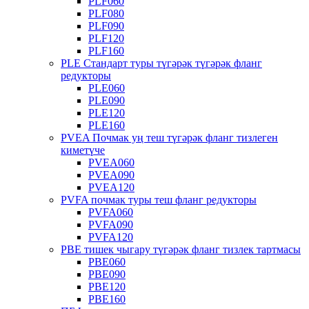
PLF060
PLF080
PLF090
PLF120
PLF160
PLE Стандарт туры түгәрәк түгәрәк фланг
редукторы
PLE060
PLE090
PLE120
PLE160
PVEA Почмак уң теш түгәрәк фланг тизлеген
киметүче
PVEA060
PVEA090
PVEA120
PVFA почмак туры теш фланг редукторы
PVFA060
PVFA090
PVFA120
PBE тишек чыгару түгәрәк фланг тизлек тартмасы
PBE060
PBE090
PBE120
PBE160