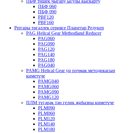
ПБФ тишек чыгару ысулы кыскарту
ПБФ 060
ПБФ 090
PBF120
PBF160
Preгары төгәллек сериясе Планетар Редукер
PAG Helical Gear Methodland Reducer
PAG060
PAG090
PAG120
PAG140
PAG180
PAG040
PAMG Helical Gear уң почмак методикасын
киметүче
PAMG040
PAMG060
PAMG090
PAMG120
ПЛМ түгәрәк тән гелик җиһазны киметүче
PLM090
PLM060
PLM120
PLM140
PLM180