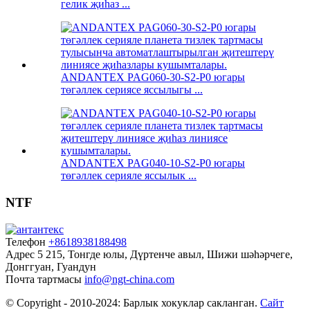
гелик җиһаз ...
ANDANTEX PAG060-30-S2-P0 югары
төгәллек сериясе яссылыгы ...
ANDANTEX PAG040-10-S2-P0 югары
төгәллек серияле яссылык ...
NTF
Телефон
+8618938188498
Адрес
5 215, Тонгде юлы, Дүртенче авыл, Шижи шәһәрчеге,
Донггуан, Гуандун
Почта тартмасы
info@ngt-china.com
© Copyright - 2010-2024: Барлык хокуклар сакланган.
Сайт