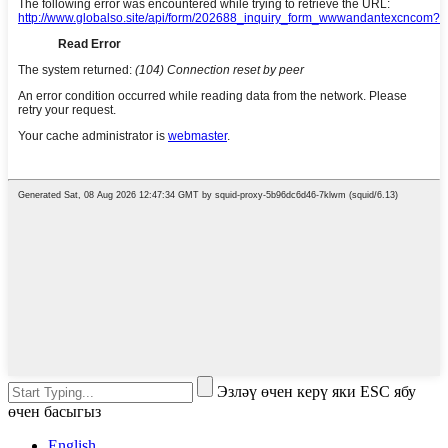
Эзләү өчен керү яки ESC ябу
өчен басыгыз
English