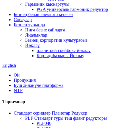
Гармоник кыскартучы
PGA универсаль гармоник редуктор
Безнең белән элемтәгә керегез
Сораулар
Безнең турында
Нигә безне сайларга
Яңалыклар
Безнең корпоратив культурабыз
Йөкләү
планетрей грейбокс йөкләү
Корт җиһазлары Йөкләү
English
Өй
Продукция
Буш әйләнүче платформа
NTF
Төркемнәр
Стандарт серияләр Планетар Редукер
PLF Стандарт туры теш фланг редукторы
PLF040