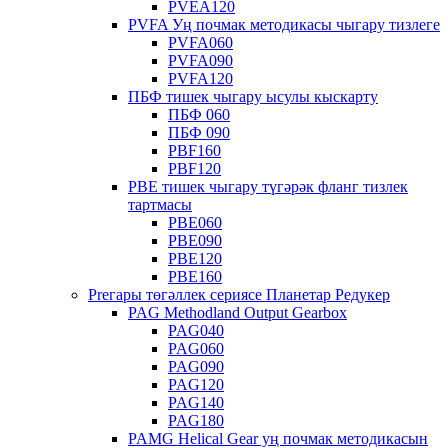
PVEA120
PVFA Уң почмак методикасы чыгару тизлеге
PVFA060
PVFA090
PVFA120
ПБФ тишек чыгару ысулы кыскарту
ПБФ 060
ПБФ 090
PBF160
PBF120
PBE тишек чыгару түгәрәк фланг тизлек
тартмасы
PBE060
PBE090
PBE120
PBE160
Preгары төгәллек сериясе Планетар Редукер
PAG Methodland Output Gearbox
PAG040
PAG060
PAG090
PAG120
PAG140
PAG180
PAMG Helical Gear уң почмак методикасын