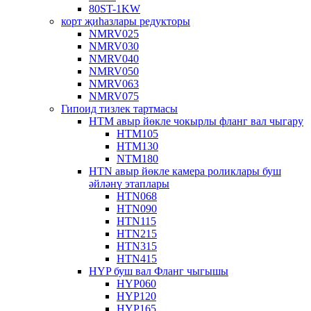
80ST-1KW
корт җиһазлары редукторы
NMRV025
NMRV030
NMRV040
NMRV050
NMRV063
NMRV075
Гипоид тизлек тартмасы
HTM авыр йөкле чокырлы фланг вал чыгару
HTM105
HTM130
NTM180
HTN авыр йөкле камера роликлары буш
әйләнү этаплары
HTN068
HTN090
HTN115
HTN215
HTN315
HTN415
HYP буш вал Фланг чыгышы
HYP060
HYP120
HYP165