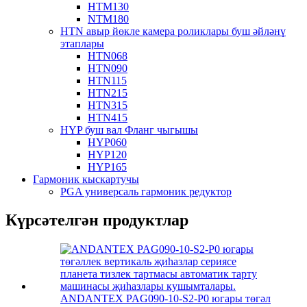
HTM130
NTM180
HTN авыр йөкле камера роликлары буш әйләнү
этаплары
HTN068
HTN090
HTN115
HTN215
HTN315
HTN415
HYP буш вал Фланг чыгышы
HYP060
HYP120
HYP165
Гармоник кыскартучы
PGA универсаль гармоник редуктор
Күрсәтелгән продуктлар
ANDANTEX PAG090-10-S2-P0 югары төгәл