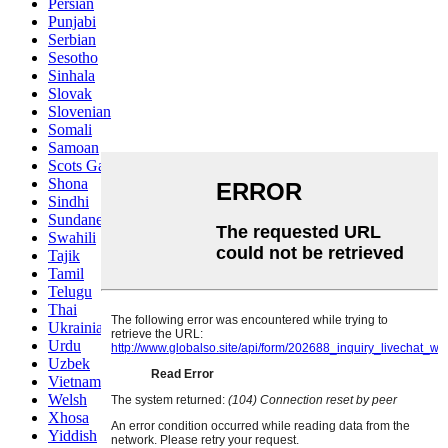
Persian
Punjabi
Serbian
Sesotho
Sinhala
Slovak
Slovenian
Somali
Samoan
Scots Gaelic
Shona
Sindhi
Sundanese
Swahili
Tajik
Tamil
Telugu
Thai
Ukrainian
Urdu
Uzbek
Vietnamese
Welsh
Xhosa
Yiddish