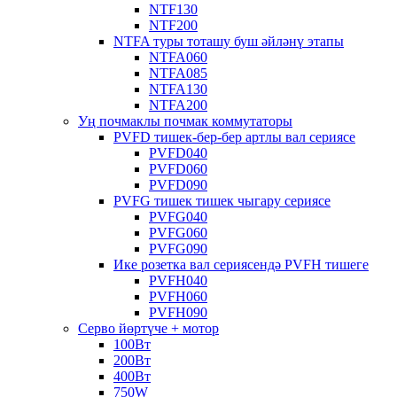
NTF130
NTF200
NTFA туры тоташу буш әйләнү этапы
NTFA060
NTFA085
NTFA130
NTFA200
Уң почмаклы почмак коммутаторы
PVFD тишек-бер-бер артлы вал сериясе
PVFD040
PVFD060
PVFD090
PVFG тишек тишек чыгару сериясе
PVFG040
PVFG060
PVFG090
Ике розетка вал сериясендә PVFH тишеге
PVFH040
PVFH060
PVFH090
Серво йөртүче + мотор
100Вт
200Вт
400Вт
750W