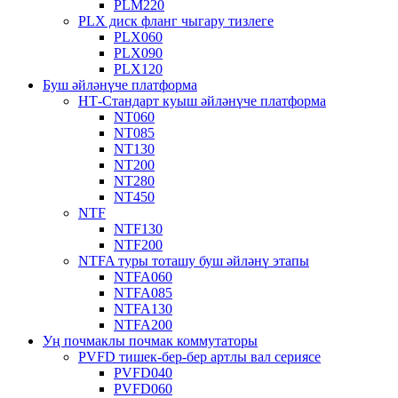
PLM220
PLX диск фланг чыгару тизлеге
PLX060
PLX090
PLX120
Буш әйләнүче платформа
НТ-Стандарт куыш әйләнүче платформа
NT060
NT085
NT130
NT200
NT280
NT450
NTF
NTF130
NTF200
NTFA туры тоташу буш әйләнү этапы
NTFA060
NTFA085
NTFA130
NTFA200
Уң почмаклы почмак коммутаторы
PVFD тишек-бер-бер артлы вал сериясе
PVFD040
PVFD060