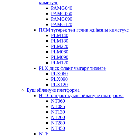
киметүче
PAMG040
PAMG060
PAMG090
PAMG120
ПЛМ түгәрәк тән гелик җиһазны киметүче
PLM140
PLM180
PLM220
PLM060
PLM090
PLM120
PLX диск фланг чыгару тизлеге
PLX060
PLX090
PLX120
Буш әйләнүче платформа
НТ-Стандарт куыш әйләнүче платформа
NT060
NT085
NT130
NT200
NT280
NT450
NTF