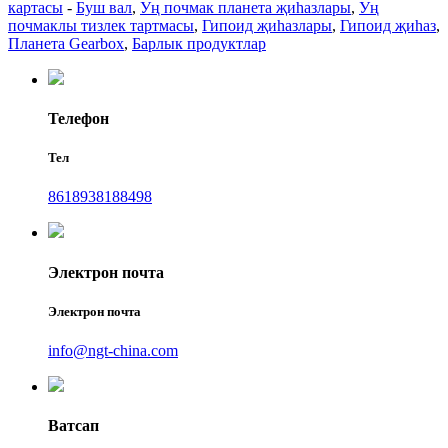
картасы
-
Буш вал
,
Уң почмак планета җиһазлары
,
Уң
почмаклы тизлек тартмасы
,
Гипоид җиһазлары
,
Гипоид җиһаз
,
Планета Gearbox
,
Барлык продуктлар
Телефон
Тел
8618938188498
Электрон почта
Электрон почта
info@ngt-china.com
Ватсап