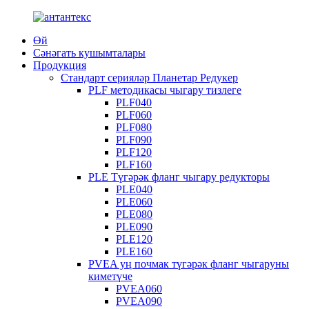
Өй
Сәнәгать кушымталары
Продукция
Стандарт серияләр Планетар Редукер
PLF методикасы чыгару тизлеге
PLF040
PLF060
PLF080
PLF090
PLF120
PLF160
PLE Түгәрәк фланг чыгару редукторы
PLE040
PLE060
PLE080
PLE090
PLE120
PLE160
PVEA уң почмак түгәрәк фланг чыгаруны
киметүче
PVEA060
PVEA090