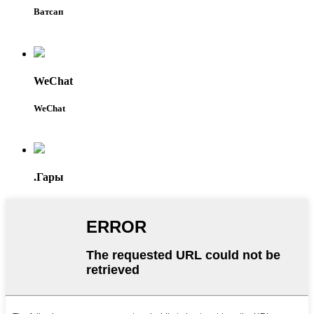
Ватсап
WeChat
WeChat
.Гары