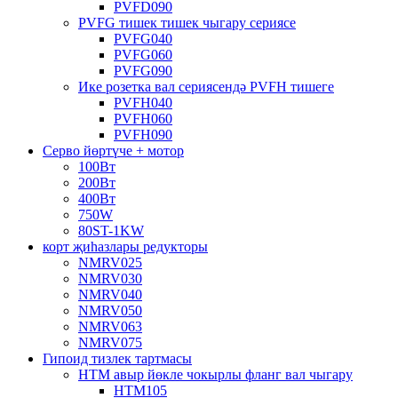
PVFD090
PVFG тишек тишек чыгару сериясе
PVFG040
PVFG060
PVFG090
Ике розетка вал сериясендә PVFH тишеге
PVFH040
PVFH060
PVFH090
Серво йөртүче + мотор
100Вт
200Вт
400Вт
750W
80ST-1KW
корт җиһазлары редукторы
NMRV025
NMRV030
NMRV040
NMRV050
NMRV063
NMRV075
Гипоид тизлек тартмасы
HTM авыр йөкле чокырлы фланг вал чыгару
HTM105