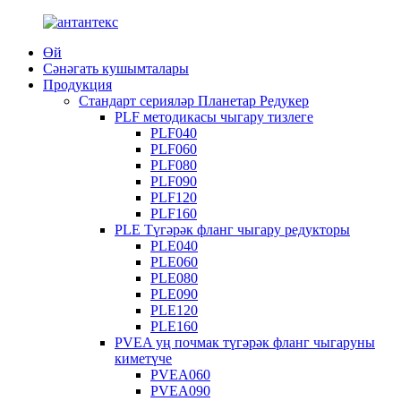
Өй
Сәнәгать кушымталары
Продукция
Стандарт серияләр Планетар Редукер
PLF методикасы чыгару тизлеге
PLF040
PLF060
PLF080
PLF090
PLF120
PLF160
PLE Түгәрәк фланг чыгару редукторы
PLE040
PLE060
PLE080
PLE090
PLE120
PLE160
PVEA уң почмак түгәрәк фланг чыгаруны
киметүче
PVEA060
PVEA090