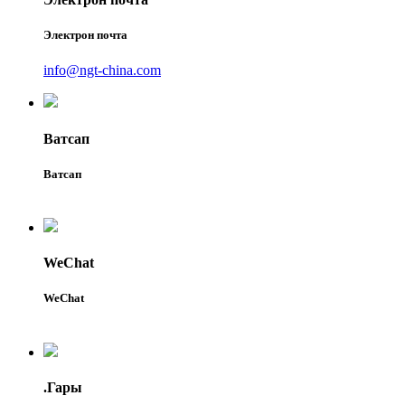
Электрон почта
info@ngt-china.com
Ватсап
Ватсап
WeChat
WeChat
.Гары