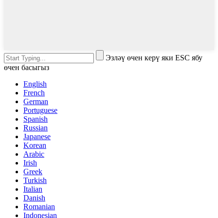
Эзләү өчен керү яки ESC ябу
өчен басыгыз
English
French
German
Portuguese
Spanish
Russian
Japanese
Korean
Arabic
Irish
Greek
Turkish
Italian
Danish
Romanian
Indonesian