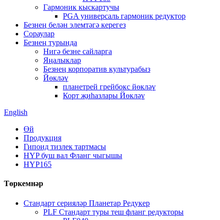
Гармоник кыскартучы
PGA универсаль гармоник редуктор
Безнең белән элемтәгә керегез
Сораулар
Безнең турында
Нигә безне сайларга
Яңалыклар
Безнең корпоратив культурабыз
Йөкләү
планетрей грейбокс йөкләү
Корт җиһазлары Йөкләү
English
Өй
Продукция
Гипоид тизлек тартмасы
HYP буш вал Фланг чыгышы
HYP165
Төркемнәр
Стандарт серияләр Планетар Редукер
PLF Стандарт туры теш фланг редукторы