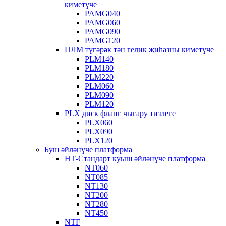
киметүче
PAMG040
PAMG060
PAMG090
PAMG120
ПЛМ түгәрәк тән гелик җиһазны киметүче
PLM140
PLM180
PLM220
PLM060
PLM090
PLM120
PLX диск фланг чыгару тизлеге
PLX060
PLX090
PLX120
Буш әйләнүче платформа
НТ-Стандарт куыш әйләнүче платформа
NT060
NT085
NT130
NT200
NT280
NT450
NTF