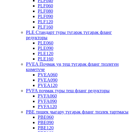
PLF040
PLF060
PLF080
PLF090
PLF120
PLF160
PLE Стандарт туры түгәрәк түгәрәк фланг
редукторы
PLE060
PLE090
PLE120
PLE160
PVEA Почмак уң теш түгәрәк фланг тизлеген
киметүче
PVEA060
PVEA090
PVEA120
PVFA почмак туры теш фланг редукторы
PVFA060
PVFA090
PVFA120
PBE тишек чыгару түгәрәк фланг тизлек тартмасы
PBE060
PBE090
PBE120