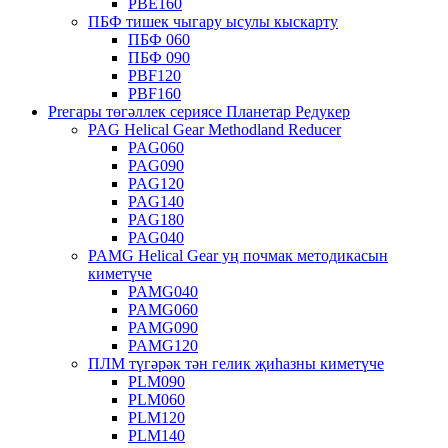
PBE160
ПБФ тишек чыгару ысулы кыскарту
ПБФ 060
ПБФ 090
PBF120
PBF160
Preгары төгәллек сериясе Планетар Редукер
PAG Helical Gear Methodland Reducer
PAG060
PAG090
PAG120
PAG140
PAG180
PAG040
PAMG Helical Gear уң почмак методикасын
киметүче
PAMG040
PAMG060
PAMG090
PAMG120
ПЛМ түгәрәк тән гелик җиһазны киметүче
PLM090
PLM060
PLM120
PLM140