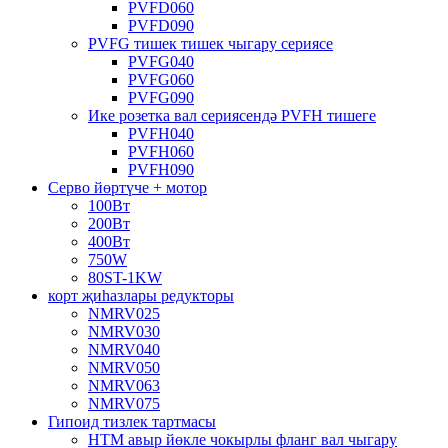
PVFD060
PVFD090
PVFG тишек тишек чыгару сериясе
PVFG040
PVFG060
PVFG090
Ике розетка вал сериясендә PVFH тишеге
PVFH040
PVFH060
PVFH090
Серво йөртүче + мотор
100Вт
200Вт
400Вт
750W
80ST-1KW
корт җиһазлары редукторы
NMRV025
NMRV030
NMRV040
NMRV050
NMRV063
NMRV075
Гипоид тизлек тартмасы
HTM авыр йөкле чокырлы фланг вал чыгару