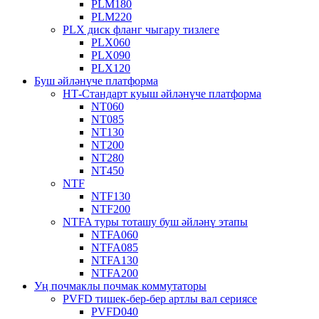
PLM180
PLM220
PLX диск фланг чыгару тизлеге
PLX060
PLX090
PLX120
Буш әйләнүче платформа
НТ-Стандарт куыш әйләнүче платформа
NT060
NT085
NT130
NT200
NT280
NT450
NTF
NTF130
NTF200
NTFA туры тоташу буш әйләнү этапы
NTFA060
NTFA085
NTFA130
NTFA200
Уң почмаклы почмак коммутаторы
PVFD тишек-бер-бер артлы вал сериясе
PVFD040