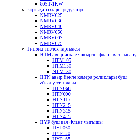
80ST-1KW
корт җиһазлары редукторы
NMRV025
NMRV030
NMRV040
NMRV050
NMRV063
NMRV075
Гипоид тизлек тартмасы
HTM авыр йөкле чокырлы фланг вал чыгару
HTM105
HTM130
NTM180
HTN авыр йөкле камера роликлары буш
әйләнү этаплары
HTN068
HTN090
HTN115
HTN215
HTN315
HTN415
HYP буш вал Фланг чыгышы
HYP060
HYP120
HYP165