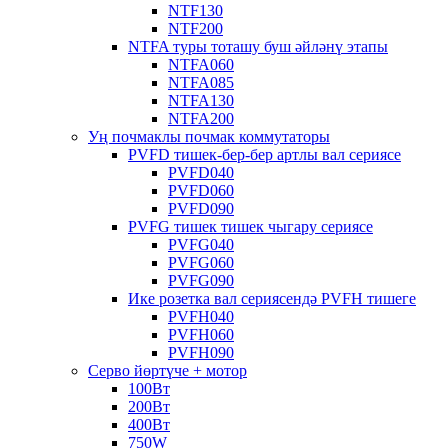
NTF130
NTF200
NTFA туры тоташу буш әйләнү этапы
NTFA060
NTFA085
NTFA130
NTFA200
Уң почмаклы почмак коммутаторы
PVFD тишек-бер-бер артлы вал сериясе
PVFD040
PVFD060
PVFD090
PVFG тишек тишек чыгару сериясе
PVFG040
PVFG060
PVFG090
Ике розетка вал сериясендә PVFH тишеге
PVFH040
PVFH060
PVFH090
Серво йөртүче + мотор
100Вт
200Вт
400Вт
750W