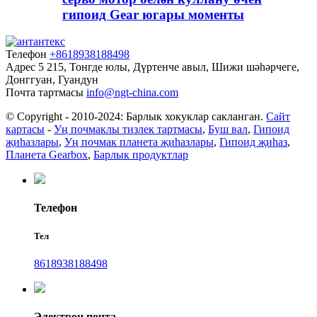
гипоид Gear югары моменты
Телефон
+8618938188498
Адрес
5 215, Тонгде юлы, Дүртенче авыл, Шижи шәһәрчеге,
Донггуан, Гуандун
Почта тартмасы
info@ngt-china.com
© Copyright - 2010-2024: Барлык хокуклар сакланган.
Сайт
картасы
-
Уң почмаклы тизлек тартмасы
,
Буш вал
,
Гипоид
җиһазлары
,
Уң почмак планета җиһазлары
,
Гипоид җиһаз
,
Планета Gearbox
,
Барлык продуктлар
Телефон
Тел
8618938188498
Электрон почта