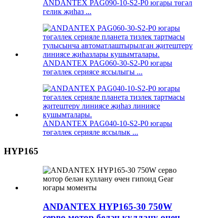
ANDANTEX PAG090-10-S2-P0 югары төгәл
гелик җиһаз ...
ANDANTEX PAG060-30-S2-P0 югары
төгәллек сериясе яссылыгы ...
ANDANTEX PAG040-10-S2-P0 югары
төгәллек серияле яссылык ...
HYP165
ANDANTEX HYP165-30 750W
серво мотор белән куллану өчен