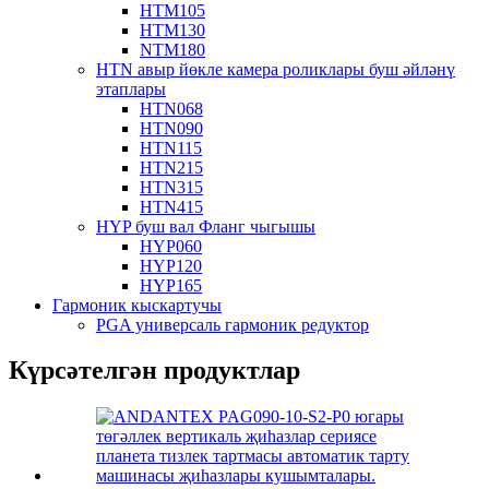
HTM105
HTM130
NTM180
HTN авыр йөкле камера роликлары буш әйләнү
этаплары
HTN068
HTN090
HTN115
HTN215
HTN315
HTN415
HYP буш вал Фланг чыгышы
HYP060
HYP120
HYP165
Гармоник кыскартучы
PGA универсаль гармоник редуктор
Күрсәтелгән продуктлар