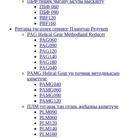
ПБФ тишек чыгару ысулы кыскарту
ПБФ 060
ПБФ 090
PBF120
PBF160
Preгары төгәллек сериясе Планетар Редукер
PAG Helical Gear Methodland Reducer
PAG060
PAG090
PAG120
PAG140
PAG180
PAG040
PAMG Helical Gear уң почмак методикасын
киметүче
PAMG040
PAMG060
PAMG090
PAMG120
ПЛМ түгәрәк тән гелик җиһазны киметүче
PLM090
PLM060
PLM120
PLM140
PLM180