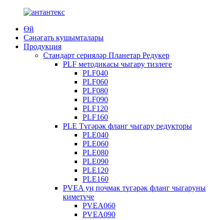
Өй
Сәнәгать кушымталары
Продукция
Стандарт серияләр Планетар Редукер
PLF методикасы чыгару тизлеге
PLF040
PLF060
PLF080
PLF090
PLF120
PLF160
PLE Түгәрәк фланг чыгару редукторы
PLE040
PLE060
PLE080
PLE090
PLE120
PLE160
PVEA уң почмак түгәрәк фланг чыгаруны
киметүче
PVEA060
PVEA090