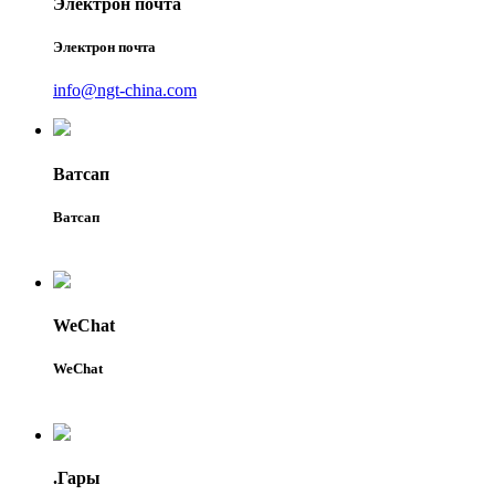
Электрон почта
Электрон почта
info@ngt-china.com
Ватсап
Ватсап
WeChat
WeChat
.Гары