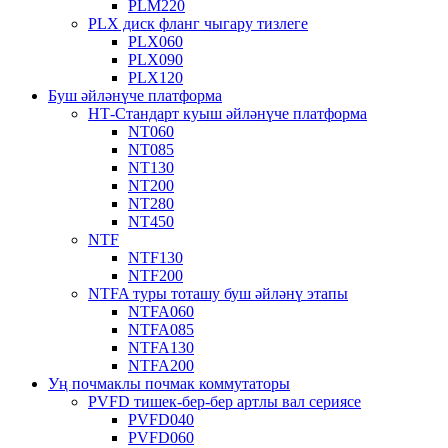
PLM220
PLX диск фланг чыгару тизлеге
PLX060
PLX090
PLX120
Буш әйләнүче платформа
НТ-Стандарт куыш әйләнүче платформа
NT060
NT085
NT130
NT200
NT280
NT450
NTF
NTF130
NTF200
NTFA туры тоташу буш әйләнү этапы
NTFA060
NTFA085
NTFA130
NTFA200
Уң почмаклы почмак коммутаторы
PVFD тишек-бер-бер артлы вал сериясе
PVFD040
PVFD060