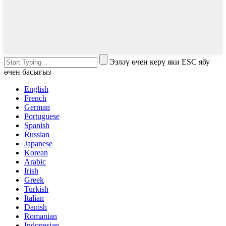
Эзләү өчен керү яки ESC ябу
өчен басыгыз
English
French
German
Portuguese
Spanish
Russian
Japanese
Korean
Arabic
Irish
Greek
Turkish
Italian
Danish
Romanian
Indonesian