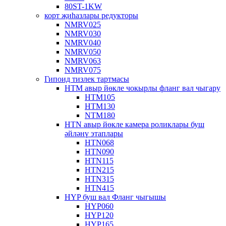
80ST-1KW
корт җиһазлары редукторы
NMRV025
NMRV030
NMRV040
NMRV050
NMRV063
NMRV075
Гипоид тизлек тартмасы
HTM авыр йөкле чокырлы фланг вал чыгару
HTM105
HTM130
NTM180
HTN авыр йөкле камера роликлары буш
әйләнү этаплары
HTN068
HTN090
HTN115
HTN215
HTN315
HTN415
HYP буш вал Фланг чыгышы
HYP060
HYP120
HYP165