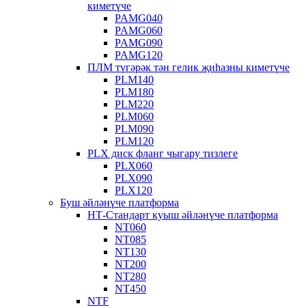
киметүче
PAMG040
PAMG060
PAMG090
PAMG120
ПЛМ түгәрәк тән гелик җиһазны киметүче
PLM140
PLM180
PLM220
PLM060
PLM090
PLM120
PLX диск фланг чыгару тизлеге
PLX060
PLX090
PLX120
Буш әйләнүче платформа
НТ-Стандарт куыш әйләнүче платформа
NT060
NT085
NT130
NT200
NT280
NT450
NTF