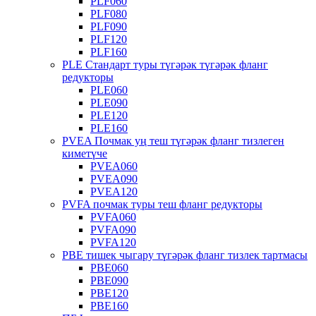
PLF060
PLF080
PLF090
PLF120
PLF160
PLE Стандарт туры түгәрәк түгәрәк фланг
редукторы
PLE060
PLE090
PLE120
PLE160
PVEA Почмак уң теш түгәрәк фланг тизлеген
киметүче
PVEA060
PVEA090
PVEA120
PVFA почмак туры теш фланг редукторы
PVFA060
PVFA090
PVFA120
PBE тишек чыгару түгәрәк фланг тизлек тартмасы
PBE060
PBE090
PBE120
PBE160