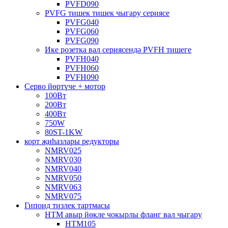
PVFD090
PVFG тишек тишек чыгару сериясе
PVFG040
PVFG060
PVFG090
Ике розетка вал сериясендә PVFH тишеге
PVFH040
PVFH060
PVFH090
Серво йөртүче + мотор
100Вт
200Вт
400Вт
750W
80ST-1KW
корт җиһазлары редукторы
NMRV025
NMRV030
NMRV040
NMRV050
NMRV063
NMRV075
Гипоид тизлек тартмасы
HTM авыр йөкле чокырлы фланг вал чыгару
HTM105