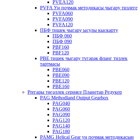
PVEA120
PVFA Уң почмак методикасы чыгару тизлеге
PVFA060
PVFA090
PVFA120
ПБФ тишек чыгару ысулы кыскарту
ПБФ 060
ПБФ 090
PBF160
PBF120
PBE тишек чыгару түгәрәк фланг тизлек
тартмасы
PBE060
PBE090
PBE120
PBE160
Preгары төгәллек сериясе Планетар Редукер
PAG Methodland Output Gearbox
PAG040
PAG060
PAG090
PAG120
PAG140
PAG180
PAMG Helical Gear уң почмак методикасын