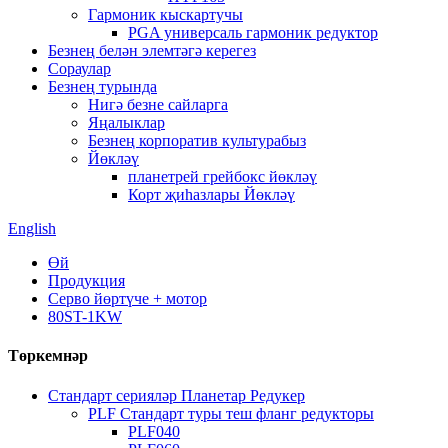
Гармоник кыскартучы
PGA универсаль гармоник редуктор
Безнең белән элемтәгә керегез
Сораулар
Безнең турында
Нигә безне сайларга
Яңалыклар
Безнең корпоратив культурабыз
Йөкләү
планетрей грейбокс йөкләү
Корт җиһазлары Йөкләү
English
Өй
Продукция
Серво йөртүче + мотор
80ST-1KW
Төркемнәр
Стандарт серияләр Планетар Редукер
PLF Стандарт туры теш фланг редукторы
PLF040