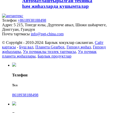
Автоматлаштырылган техника
һәм җиһазларда кушымталар
Телефон
+8618938188498
Адрес
5 215, Тонгде юлы, Дүртенче авыл, Шижи шәһәрчеге,
Донггуан, Гуандун
Почта тартмасы
info@ngt-china.com
© Copyright - 2010-2024: Барлык хокуклар сакланган.
Сайт
картасы
-
Буш вал
,
Планета Gearbox
,
Гипоид җиһаз
,
Гипоид
җиһазлары
,
Уң почмаклы тизлек тартмасы
,
Уң почмак
планета җиһазлары
,
Барлык продуктлар
Телефон
Тел
8618938188498