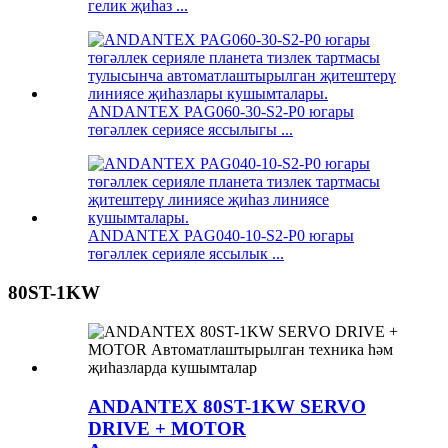
гелик җиһаз ...
ANDANTEX PAG060-30-S2-P0 югары
төгәллек сериясе яссылыгы ...
ANDANTEX PAG040-10-S2-P0 югары
төгәллек серияле яссылык ...
80ST-1KW
ANDANTEX 80ST-1KW SERVO
DRIVE + MOTOR