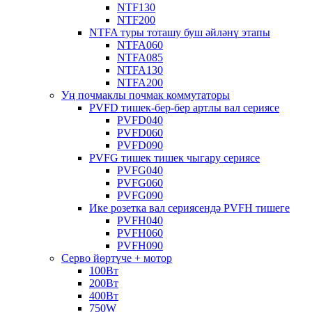
NTF130
NTF200
NTFA туры тоташу буш әйләнү этапы
NTFA060
NTFA085
NTFA130
NTFA200
Уң почмаклы почмак коммутаторы
PVFD тишек-бер-бер артлы вал сериясе
PVFD040
PVFD060
PVFD090
PVFG тишек тишек чыгару сериясе
PVFG040
PVFG060
PVFG090
Ике розетка вал сериясендә PVFH тишеге
PVFH040
PVFH060
PVFH090
Серво йөртүче + мотор
100Вт
200Вт
400Вт
750W