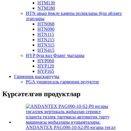
HTM130
NTM180
HTN авыр йөкле камера роликлары буш әйләнү
этаплары
HTN068
HTN090
HTN115
HTN215
HTN315
HTN415
HYP буш вал Фланг чыгышы
HYP060
HYP120
HYP165
Гармоник кыскартучы
PGA универсаль гармоник редуктор
Күрсәтелгән продуктлар
ANDANTEX PAG090-10-S2-P0 югары төгәл