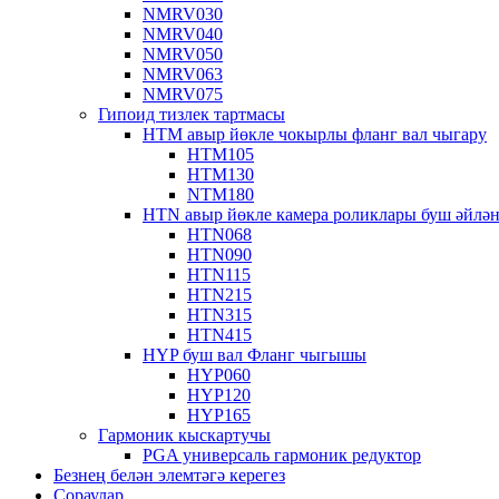
NMRV030
NMRV040
NMRV050
NMRV063
NMRV075
Гипоид тизлек тартмасы
HTM авыр йөкле чокырлы фланг вал чыгару
HTM105
HTM130
NTM180
HTN авыр йөкле камера роликлары буш әйлән
HTN068
HTN090
HTN115
HTN215
HTN315
HTN415
HYP буш вал Фланг чыгышы
HYP060
HYP120
HYP165
Гармоник кыскартучы
PGA универсаль гармоник редуктор
Безнең белән элемтәгә керегез
Сораулар