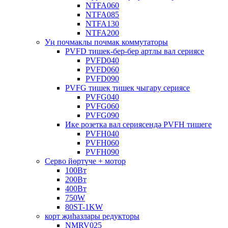
NTFA060
NTFA085
NTFA130
NTFA200
Уң почмаклы почмак коммутаторы
PVFD тишек-бер-бер артлы вал сериясе
PVFD040
PVFD060
PVFD090
PVFG тишек тишек чыгару сериясе
PVFG040
PVFG060
PVFG090
Ике розетка вал сериясендә PVFH тишеге
PVFH040
PVFH060
PVFH090
Серво йөртүче + мотор
100Вт
200Вт
400Вт
750W
80ST-1KW
корт җиһазлары редукторы
NMRV025