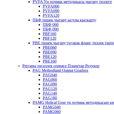
PVFA Уң почмак методикасы чыгару тизлеге
PVFA060
PVFA090
PVFA120
ПБФ тишек чыгару ысулы кыскарту
ПБФ 060
ПБФ 090
PBF160
PBF120
PBE тишек чыгару түгәрәк фланг тизлек тарт
PBE060
PBE090
PBE120
PBE160
Preгары төгәллек сериясе Планетар Редукер
PAG Methodland Output Gearbox
PAG040
PAG060
PAG090
PAG120
PAG140
PAG180
PAMG Helical Gear уң почмак методикасын к
PAMG040
PAMG060