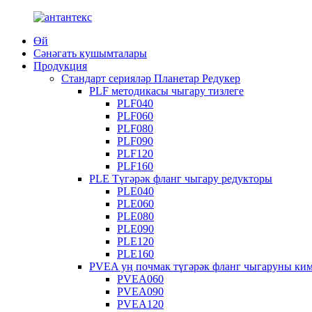
Өй
Сәнәгать кушымталары
Продукция
Стандарт серияләр Планетар Редукер
PLF методикасы чыгару тизлеге
PLF040
PLF060
PLF080
PLF090
PLF120
PLF160
PLE Түгәрәк фланг чыгару редукторы
PLE040
PLE060
PLE080
PLE090
PLE120
PLE160
PVEA уң почмак түгәрәк фланг чыгаруны ким
PVEA060
PVEA090
PVEA120