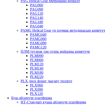
PAG Helical Gear Methodland Reducer
PAG060
PAG090
PAG120
PAG140
PAG180
PAG040
PAMG Helical Gear уң почмак методикасын киметү
PAMG040
PAMG060
PAMG090
PAMG120
ПЛМ түгәрәк тән гелик җиһазны киметүче
PLM090
PLM060
PLM120
PLM140
PLM180
PLM220
PLX диск фланг чыгару тизлеге
PLX060
PLX090
PLX120
Буш әйләнүче платформа
НТ-Стандарт куыш әйләнүче платформа