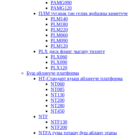
PAMG090
PAMG120
ПЛМ түгәрәк тән гелик җиһазны киметүче
PLM140
PLM180
PLM220
PLM060
PLM090
PLM120
PLX диск фланг чыгару тизлеге
PLX060
PLX090
PLX120
Буш әйләнүче платформа
НТ-Стандарт куыш әйләнүче платформа
NT060
NT085
NT130
NT200
NT280
NT450
NTF
NTF130
NTF200
NTFA туры тоташу буш әйләнү этапы