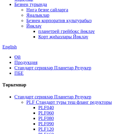
Безнең турында
Нигә безне сайларга
Яңалыклар
Безнең корпоратив культурабыз
Йөкләү
планетрей грейбокс йөкләү
Корт җиһазлары Йөкләү
English
Өй
Продукция
Стандарт серияләр Планетар Редукер
ПБЕ
Төркемнәр
Стандарт серияләр Планетар Редукер
PLF Стандарт туры теш фланг редукторы
PLF040
PLF060
PLF080
PLF090
PLF120