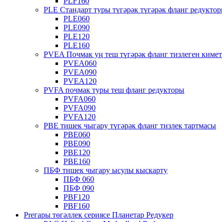
PLF160
PLE Стандарт туры түгәрәк түгәрәк фланг редукто
PLE060
PLE090
PLE120
PLE160
PVEA Почмак уң теш түгәрәк фланг тизлеген киме
PVEA060
PVEA090
PVEA120
PVFA почмак туры теш фланг редукторы
PVFA060
PVFA090
PVFA120
PBE тишек чыгару түгәрәк фланг тизлек тартмасы
PBE060
PBE090
PBE120
PBE160
ПБФ тишек чыгару ысулы кыскарту
ПБФ 060
ПБФ 090
PBF120
PBF160
Preгары төгәллек сериясе Планетар Редукер