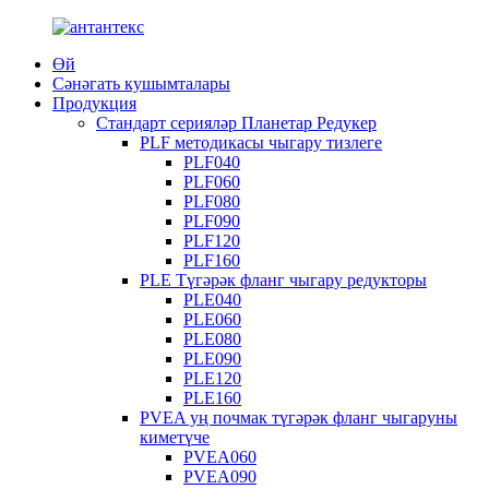
Өй
Сәнәгать кушымталары
Продукция
Стандарт серияләр Планетар Редукер
PLF методикасы чыгару тизлеге
PLF040
PLF060
PLF080
PLF090
PLF120
PLF160
PLE Түгәрәк фланг чыгару редукторы
PLE040
PLE060
PLE080
PLE090
PLE120
PLE160
PVEA уң почмак түгәрәк фланг чыгаруны
киметүче
PVEA060
PVEA090