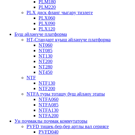
PLM180
PLM220
PLX диск фланг чыгару тизлеге
PLX060
PLX090
PLX120
Буш әйләнүче платформа
НТ-Стандарт куыш әйләнүче платформа
NT060
NT085
NT130
NT200
NT280
NT450
NTF
NTF130
NTF200
NTFA туры тоташу буш әйләнү этапы
NTFA060
NTFA085
NTFA130
NTFA200
Уң почмаклы почмак коммутаторы
PVFD тишек-бер-бер артлы вал сериясе
PVFD040