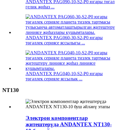
ANDANTEX PAG090-10-S2-P0 югары төгәл
гелик җиһаз ...
ANDANTEX PAG060-30-S2-P0 югары
төгәллек сериясе яссылыгы ...
ANDANTEX PAG040-10-S2-P0 югары
төгәллек серияле яссылык ...
NT130
Электрон компонентлар
җитештерүдә ANDANTEX NT130-