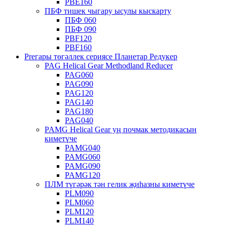
PBE160
ПБФ тишек чыгару ысулы кыскарту
ПБФ 060
ПБФ 090
PBF120
PBF160
Preгары төгәллек сериясе Планетар Редукер
PAG Helical Gear Methodland Reducer
PAG060
PAG090
PAG120
PAG140
PAG180
PAG040
PAMG Helical Gear уң почмак методикасын
киметүче
PAMG040
PAMG060
PAMG090
PAMG120
ПЛМ түгәрәк тән гелик җиһазны киметүче
PLM090
PLM060
PLM120
PLM140