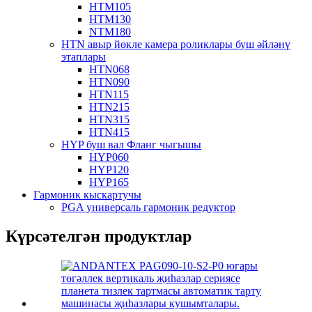
HTM105
HTM130
NTM180
HTN авыр йөкле камера роликлары буш әйләнү
этаплары
HTN068
HTN090
HTN115
HTN215
HTN315
HTN415
HYP буш вал Фланг чыгышы
HYP060
HYP120
HYP165
Гармоник кыскартучы
PGA универсаль гармоник редуктор
Күрсәтелгән продуктлар