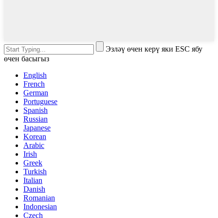
Эзләү өчен керү яки ESC ябу
өчен басыгыз
English
French
German
Portuguese
Spanish
Russian
Japanese
Korean
Arabic
Irish
Greek
Turkish
Italian
Danish
Romanian
Indonesian
Czech