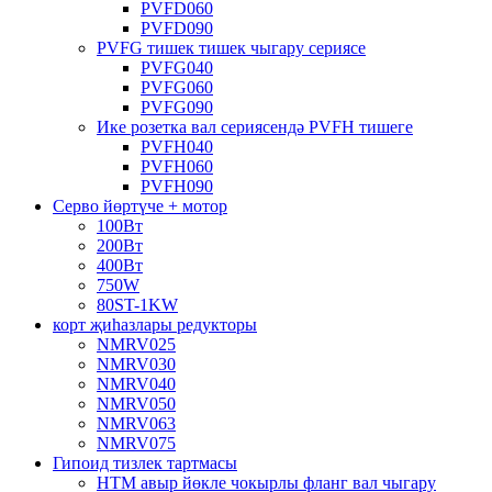
PVFD060
PVFD090
PVFG тишек тишек чыгару сериясе
PVFG040
PVFG060
PVFG090
Ике розетка вал сериясендә PVFH тишеге
PVFH040
PVFH060
PVFH090
Серво йөртүче + мотор
100Вт
200Вт
400Вт
750W
80ST-1KW
корт җиһазлары редукторы
NMRV025
NMRV030
NMRV040
NMRV050
NMRV063
NMRV075
Гипоид тизлек тартмасы
HTM авыр йөкле чокырлы фланг вал чыгару