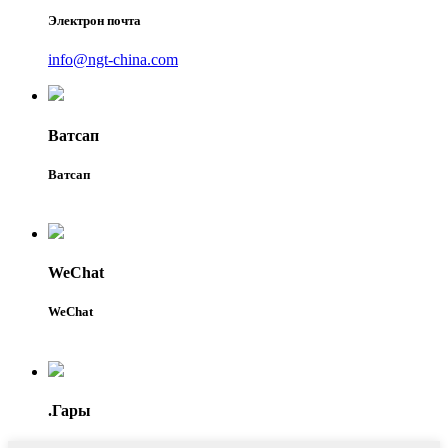
Электрон почта
info@ngt-china.com
Ватсап
Ватсап
WeChat
WeChat
.Гары