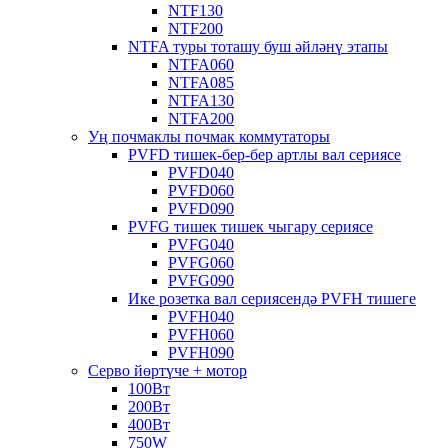
NTF130
NTF200
NTFA туры тоташу буш әйләнү этапы
NTFA060
NTFA085
NTFA130
NTFA200
Уң почмаклы почмак коммутаторы
PVFD тишек-бер-бер артлы вал сериясе
PVFD040
PVFD060
PVFD090
PVFG тишек тишек чыгару сериясе
PVFG040
PVFG060
PVFG090
Ике розетка вал сериясендә PVFH тишеге
PVFH040
PVFH060
PVFH090
Серво йөртүче + мотор
100Вт
200Вт
400Вт
750W