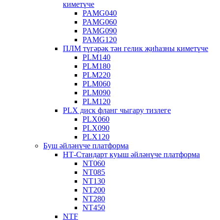
киметүче
PAMG040
PAMG060
PAMG090
PAMG120
ПЛМ түгәрәк тән гелик җиһазны киметүче
PLM140
PLM180
PLM220
PLM060
PLM090
PLM120
PLX диск фланг чыгару тизлеге
PLX060
PLX090
PLX120
Буш әйләнүче платформа
НТ-Стандарт куыш әйләнүче платформа
NT060
NT085
NT130
NT200
NT280
NT450
NTF