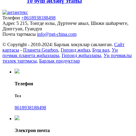
10 буш әйләнү этапы
Телефон
+8618938188498
Адрес
5 215, Тонгде юлы, Дүртенче авыл, Шижи шәһәрчеге,
Донггуан, Гуандун
Почта тартмасы
info@ngt-china.com
© Copyright - 2010-2024: Барлык хокуклар сакланган.
Сайт
картасы
-
Планета Gearbox
,
Гипоид җиһаз
,
Буш вал
,
Уң
почмак планета җиһазлары
,
Гипоид җиһазлары
,
Уң почмаклы
тизлек тартмасы
,
Барлык продуктлар
Телефон
Тел
8618938188498
Электрон почта