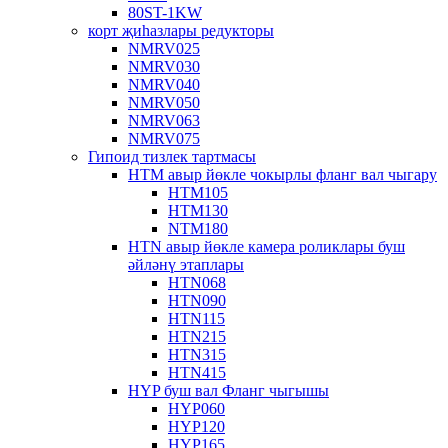
80ST-1KW
корт җиһазлары редукторы
NMRV025
NMRV030
NMRV040
NMRV050
NMRV063
NMRV075
Гипоид тизлек тартмасы
HTM авыр йөкле чокырлы фланг вал чыгару
HTM105
HTM130
NTM180
HTN авыр йөкле камера роликлары буш
әйләнү этаплары
HTN068
HTN090
HTN115
HTN215
HTN315
HTN415
HYP буш вал Фланг чыгышы
HYP060
HYP120
HYP165