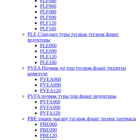
PLF040
PLF060
PLF080
PLF090
PLF120
PLF160
PLE Стандарт туры түгәрәк түгәрәк фланг
редукторы
PLE060
PLE090
PLE120
PLE160
PVEA Почмак уң теш түгәрәк фланг тизлеген
киметүче
PVEA060
PVEA090
PVEA120
PVFA почмак туры теш фланг редукторы
PVFA060
PVFA090
PVFA120
PBE тишек чыгару түгәрәк фланг тизлек тартмасы
PBE060
PBE090
PBE120