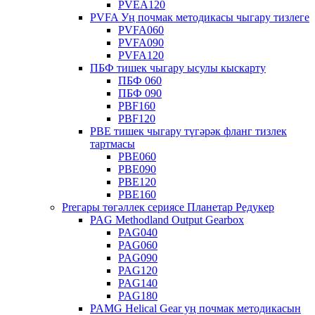
PVEA120
PVFA Уң почмак методикасы чыгару тизлеге
PVFA060
PVFA090
PVFA120
ПБФ тишек чыгару ысулы кыскарту
ПБФ 060
ПБФ 090
PBF160
PBF120
PBE тишек чыгару түгәрәк фланг тизлек
тартмасы
PBE060
PBE090
PBE120
PBE160
Preгары төгәллек сериясе Планетар Редукер
PAG Methodland Output Gearbox
PAG040
PAG060
PAG090
PAG120
PAG140
PAG180
PAMG Helical Gear уң почмак методикасын