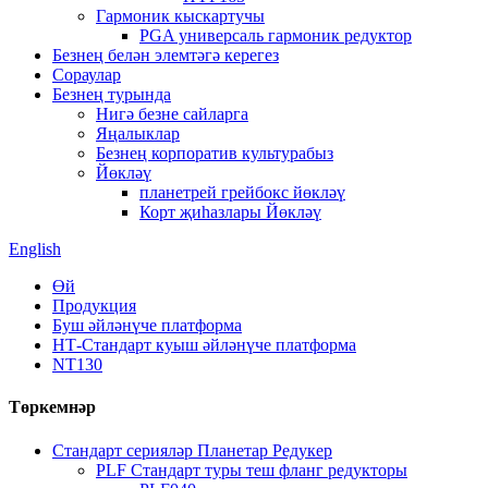
Гармоник кыскартучы
PGA универсаль гармоник редуктор
Безнең белән элемтәгә керегез
Сораулар
Безнең турында
Нигә безне сайларга
Яңалыклар
Безнең корпоратив культурабыз
Йөкләү
планетрей грейбокс йөкләү
Корт җиһазлары Йөкләү
English
Өй
Продукция
Буш әйләнүче платформа
НТ-Стандарт куыш әйләнүче платформа
NT130
Төркемнәр
Стандарт серияләр Планетар Редукер
PLF Стандарт туры теш фланг редукторы