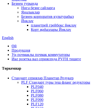
Безнең турында
Нигә безне сайларга
Яңалыклар
Безнең корпоратив культурабыз
Йөкләү
планетрей грейбокс йөкләү
Корт җиһазлары Йөкләү
English
Өй
Продукция
Уң почмаклы почмак коммутаторы
Ике розетка вал сериясендә PVFH тишеге
Төркемнәр
Стандарт серияләр Планетар Редукер
PLF Стандарт туры теш фланг редукторы
PLF040
PLF060
PLF080
PLF090
PLF120