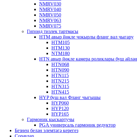
NMRV030
NMRV040
NMRV050
NMRV063
NMRV075
Гипоид тизлек тартмасы
HTM авыр йөкле чокырлы фланг вал чыгару
HTM105
HTM130
NTM180
HTN авыр йөкле камера роликлары буш әйлән
HTN068
HTN090
HTN115
HTN215
HTN315
HTN415
HYP буш вал Фланг чыгышы
HYP060
HYP120
HYP165
Гармоник кыскартучы
PGA универсаль гармоник редуктор
Безнең белән элемтәгә керегез
Сораулар