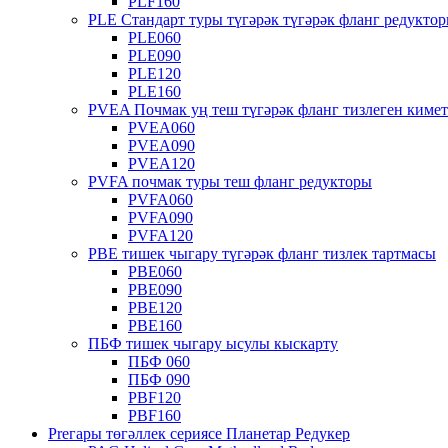
PLF160
PLE Стандарт туры түгәрәк түгәрәк фланг редукто
PLE060
PLE090
PLE120
PLE160
PVEA Почмак уң теш түгәрәк фланг тизлеген киме
PVEA060
PVEA090
PVEA120
PVFA почмак туры теш фланг редукторы
PVFA060
PVFA090
PVFA120
PBE тишек чыгару түгәрәк фланг тизлек тартмасы
PBE060
PBE090
PBE120
PBE160
ПБФ тишек чыгару ысулы кыскарту
ПБФ 060
ПБФ 090
PBF120
PBF160
Preгары төгәллек сериясе Планетар Редукер