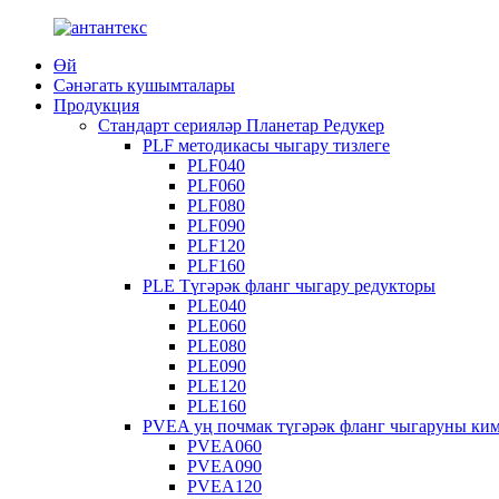
Өй
Сәнәгать кушымталары
Продукция
Стандарт серияләр Планетар Редукер
PLF методикасы чыгару тизлеге
PLF040
PLF060
PLF080
PLF090
PLF120
PLF160
PLE Түгәрәк фланг чыгару редукторы
PLE040
PLE060
PLE080
PLE090
PLE120
PLE160
PVEA уң почмак түгәрәк фланг чыгаруны ким
PVEA060
PVEA090
PVEA120