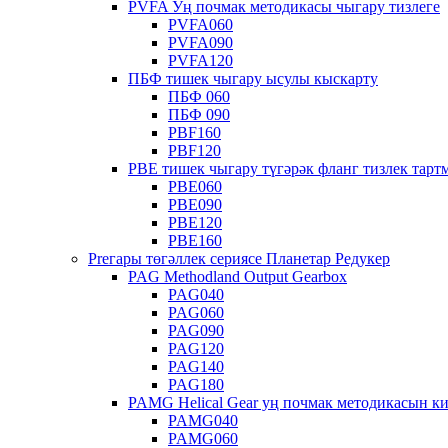
PVFA Уң почмак методикасы чыгару тизлеге
PVFA060
PVFA090
PVFA120
ПБФ тишек чыгару ысулы кыскарту
ПБФ 060
ПБФ 090
PBF160
PBF120
PBE тишек чыгару түгәрәк фланг тизлек тарт
PBE060
PBE090
PBE120
PBE160
Preгары төгәллек сериясе Планетар Редукер
PAG Methodland Output Gearbox
PAG040
PAG060
PAG090
PAG120
PAG140
PAG180
PAMG Helical Gear уң почмак методикасын к
PAMG040
PAMG060