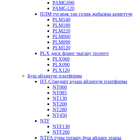
PAMG090
PAMG120
ПЛМ түгәрәк тән гелик җиһазны киметүче
PLM140
PLM180
PLM220
PLM060
PLM090
PLM120
PLX диск фланг чыгару тизлеге
PLX060
PLX090
PLX120
Буш әйләнүче платформа
НТ-Стандарт куыш әйләнүче платформа
NT060
NT085
NT130
NT200
NT280
NT450
NTF
NTF130
NTF200
NTFA туры тоташу буш әйләнү этапы