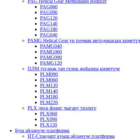
PAG Helical Gear Methodland Reducer
PAG060
PAG090
PAG120
PAG140
PAG180
PAG040
PAMG Helical Gear уң почмак методикасын киметү
PAMG040
PAMG060
PAMG090
PAMG120
ПЛМ түгәрәк тән гелик җиһазны киметүче
PLM090
PLM060
PLM120
PLM140
PLM180
PLM220
PLX диск фланг чыгару тизлеге
PLX060
PLX090
PLX120
Буш әйләнүче платформа
НТ-Стандарт куыш әйләнүче платформа