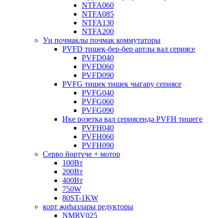
NTFA060
NTFA085
NTFA130
NTFA200
Уң почмаклы почмак коммутаторы
PVFD тишек-бер-бер артлы вал сериясе
PVFD040
PVFD060
PVFD090
PVFG тишек тишек чыгару сериясе
PVFG040
PVFG060
PVFG090
Ике розетка вал сериясендә PVFH тишеге
PVFH040
PVFH060
PVFH090
Серво йөртүче + мотор
100Вт
200Вт
400Вт
750W
80ST-1KW
корт җиһазлары редукторы
NMRV025