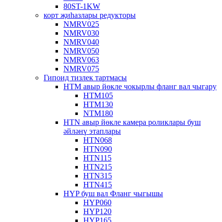
80ST-1KW
корт җиһазлары редукторы
NMRV025
NMRV030
NMRV040
NMRV050
NMRV063
NMRV075
Гипоид тизлек тартмасы
HTM авыр йөкле чокырлы фланг вал чыгару
HTM105
HTM130
NTM180
HTN авыр йөкле камера роликлары буш
әйләнү этаплары
HTN068
HTN090
HTN115
HTN215
HTN315
HTN415
HYP буш вал Фланг чыгышы
HYP060
HYP120
HYP165