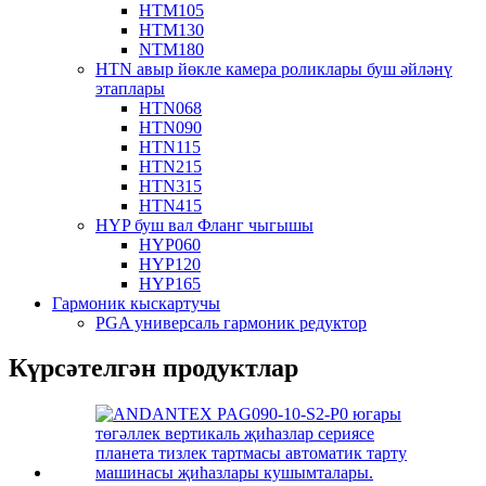
HTM105
HTM130
NTM180
HTN авыр йөкле камера роликлары буш әйләнү
этаплары
HTN068
HTN090
HTN115
HTN215
HTN315
HTN415
HYP буш вал Фланг чыгышы
HYP060
HYP120
HYP165
Гармоник кыскартучы
PGA универсаль гармоник редуктор
Күрсәтелгән продуктлар