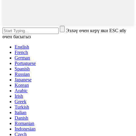
Эзләү өчен керү яки ESC ябу
өчен басыгыз
English
French
German
Portuguese
Spanish
Russian
Japanese
Korean
Arabic
Irish
Greek
Turkish
Italian
Danish
Romanian
Indonesian
Czech