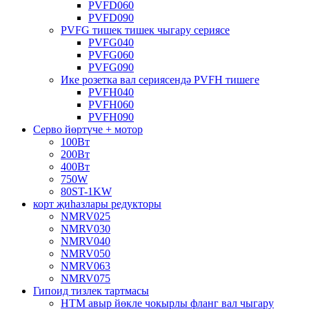
PVFD060
PVFD090
PVFG тишек тишек чыгару сериясе
PVFG040
PVFG060
PVFG090
Ике розетка вал сериясендә PVFH тишеге
PVFH040
PVFH060
PVFH090
Серво йөртүче + мотор
100Вт
200Вт
400Вт
750W
80ST-1KW
корт җиһазлары редукторы
NMRV025
NMRV030
NMRV040
NMRV050
NMRV063
NMRV075
Гипоид тизлек тартмасы
HTM авыр йөкле чокырлы фланг вал чыгару